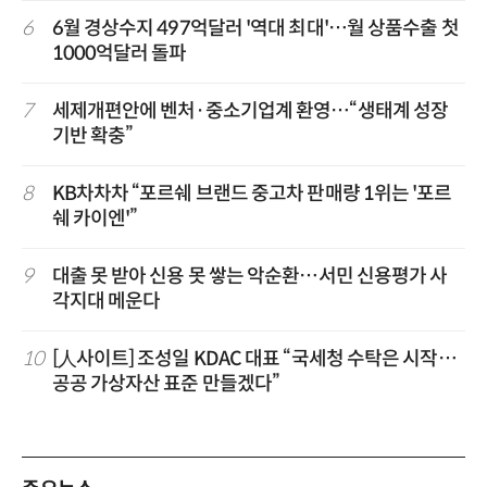
6
6월 경상수지 497억달러 '역대 최대'…월 상품수출 첫
1000억달러 돌파
7
세제개편안에 벤처·중소기업계 환영…“생태계 성장
기반 확충”
8
KB차차차 “포르쉐 브랜드 중고차 판매량 1위는 '포르
쉐 카이엔'”
9
대출 못 받아 신용 못 쌓는 악순환…서민 신용평가 사
각지대 메운다
10
[人사이트] 조성일 KDAC 대표 “국세청 수탁은 시작…
공공 가상자산 표준 만들겠다”