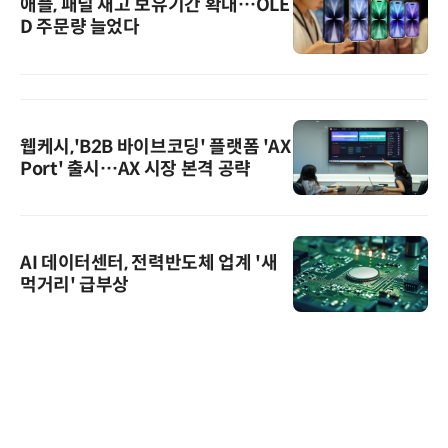
애플, 패널 재고 보유기간 확대…OLE
D 주문량 늘었다
웹케시,'B2B 바이브코딩' 플랫폼 'AX
Port' 출시…AX 시장 본격 공략
AI 데이터센터, 전력반도체 업계 '새
먹거리' 급부상