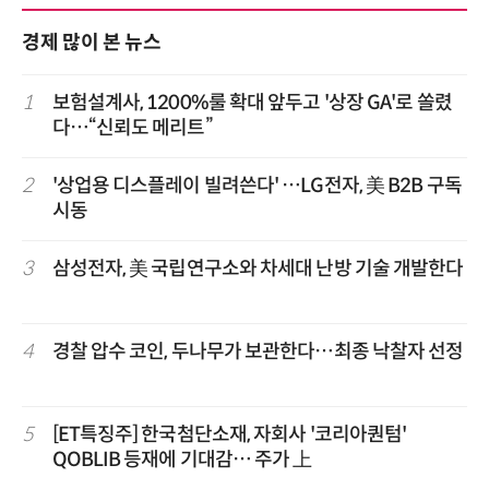
경제 많이 본 뉴스
1
보험설계사, 1200%룰 확대 앞두고 '상장 GA'로 쏠렸
다…“신뢰도 메리트”
2
'상업용 디스플레이 빌려쓴다' …LG전자, 美 B2B 구독
시동
3
삼성전자, 美 국립연구소와 차세대 난방 기술 개발한다
4
경찰 압수 코인, 두나무가 보관한다…최종 낙찰자 선정
5
[ET특징주] 한국첨단소재, 자회사 '코리아퀀텀'
QOBLIB 등재에 기대감… 주가 上