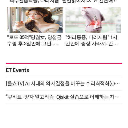
ET Events
[올쇼TV] AI 시대의 의사결정을 바꾸는 수리최적화(Optimization) 소개 (8/20 생방송)
“큐비트·양자 알고리즘·Qiskit 실습으로 이해하는 차세대 컴퓨팅” (8/28)