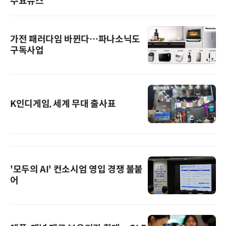
주요뉴스
가전 패러다임 바뀐다…파나소닉도
구독사업
K인디게임, 세계 무대 출사표
'모두의 AI' 컨소시엄 영입 경쟁 불붙
어