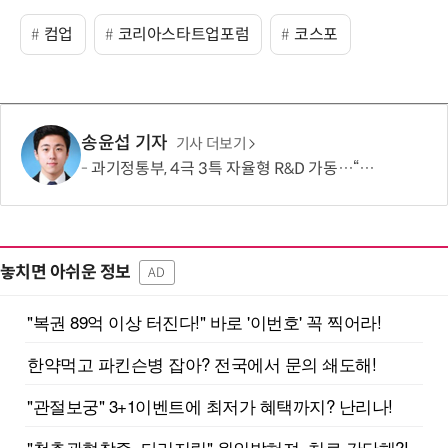
컴업
코리아스타트업포럼
코스포
송윤섭 기자
기사 더보기
과기정통부, 4극 3특 자율형 R&D 가동…“지역이 직접 미래 성장동력 찾는다”
놓치면 아쉬운 정보
AD