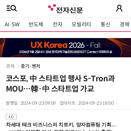
AI·SW
반도체
전자
모빌리티
통신
경제
경제
중기·벤처
코스포, 中 스타트업 행사 S-Tron과
MOU…韓·中 스타트업 가교
발행일 : 2024-09-23 09:09
업데이트 : 2024-09-23 18:00
차세대 테크 비즈니스의 치트키, 양자컴퓨팅 기회를 선점하라! (8/28 강남역)