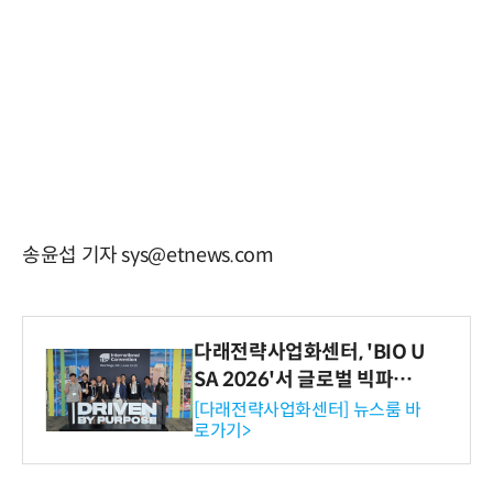
송윤섭 기자 sys@etnews.com
다래전략사업화센터, 'BIO U
SA 2026'서 글로벌 빅파마
와의 비즈니스 미팅 지원…K
[다래전략사업화센터] 뉴스룸 바
로가기>
-바이오 해외 진출 교두보 확
보