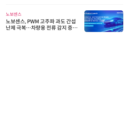
스 미팅 지원…K-바이오 해외 진출
교두보 확보
노보센스
노보센스, PWM 고주파 과도 간섭
난제 극복…차량용 전류 감지 증폭
기