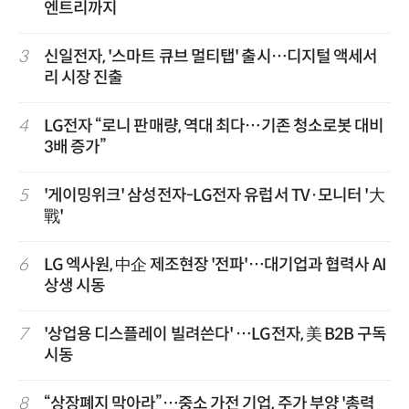
엔트리까지
3
신일전자, '스마트 큐브 멀티탭' 출시…디지털 액세서
리 시장 진출
4
LG전자 “로니 판매량, 역대 최다…기존 청소로봇 대비
3배 증가”
5
'게이밍위크' 삼성전자-LG전자 유럽서 TV·모니터 '大
戰'
6
LG 엑사원, 中企 제조현장 '전파'…대기업과 협력사 AI
상생 시동
7
'상업용 디스플레이 빌려쓴다' …LG전자, 美 B2B 구독
시동
8
“상장폐지 막아라”…중소 가전 기업, 주가 부양 '총력