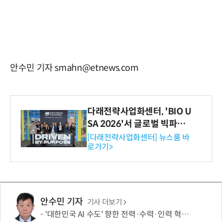
안수민 기자 smahn@etnews.com
다래전략사업화센터, 'BIO U
SA 2026'서 글로벌 빅파마
와의 비즈니스 미팅 지원…K
[다래전략사업화센터] 뉴스룸 바
로가기>
-바이오 해외 진출 교두보 확
보
안수민 기자
기사 더보기
'대한민국 AI 수도' 향한 전력·수력·인력 혁신 시동…'충남 3력 혁신 TF 회의 첫 개최