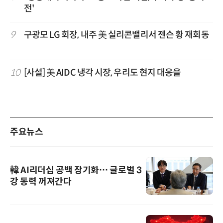
전'
9
구광모 LG 회장, 내주 美 실리콘밸리서 젠슨 황 재회동
10
[사설] 美 AIDC 냉각 시장, 우리도 현지 대응을
주요뉴스
韓 AI리더십 공백 장기화… 글로벌 3
강 동력 꺼져간다