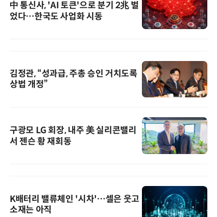
中 통신사, 'AI 토큰'으로 분기 2兆 벌
었다…한국도 사업화 시동
김정관, “성과급, 주총 승인 거치도록
상법 개정”
구광모 LG 회장, 내주 美 실리콘밸리
서 젠슨 황 재회동
K배터리 밸류체인 '시차'…셀은 웃고
소재는 아직