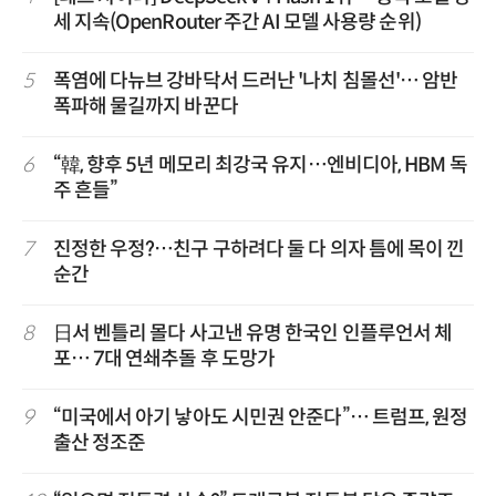
세 지속(OpenRouter 주간 AI 모델 사용량 순위)
5
폭염에 다뉴브 강바닥서 드러난 '나치 침몰선'… 암반
폭파해 물길까지 바꾼다
6
“韓, 향후 5년 메모리 최강국 유지…엔비디아, HBM 독
주 흔들”
7
진정한 우정?…친구 구하려다 둘 다 의자 틈에 목이 낀
순간
8
日서 벤틀리 몰다 사고낸 유명 한국인 인플루언서 체
포… 7대 연쇄추돌 후 도망가
9
“미국에서 아기 낳아도 시민권 안준다”… 트럼프, 원정
출산 정조준