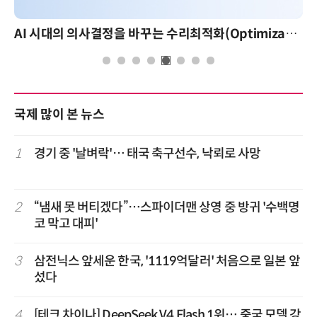
AI 시대의 의사결정을 바꾸는 수리최적화(Optimization): 실제 산업 적용 사례와 활용 전략
국제 많이 본 뉴스
1
경기 중 '날벼락'… 태국 축구선수, 낙뢰로 사망
2
“냄새 못 버티겠다”…스파이더맨 상영 중 방귀 '수백명
코 막고 대피'
3
삼전닉스 앞세운 한국, '1119억달러' 처음으로 일본 앞
섰다
4
[테크 차이나] DeepSeek V4 Flash 1위… 중국 모델 강