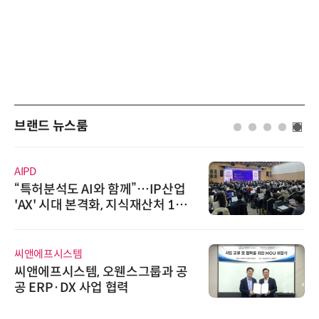
브랜드 뉴스룸
AIPD
“특허분석도 AI와 함께”…IP산업
'AX' 시대 본격화, 지식재산처 1호
AI IP데이터분석사 탄생
씨앤에프시스템
씨앤에프시스템, 오웬스그룹과 공
공 ERP·DX 사업 협력