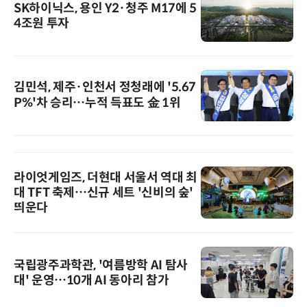
SK하이닉스, 용인 Y2·청주 M17에 5
4조원 투자
김민석, 제주·인천서 정청래에 '5.67
P%'차 승리…누적 득표도 金 1위
라이엇게임즈, 더현대 서울서 역대 최
대 TFT 축제…신규 세트 '신비의 숲'
띄운다
국립광주과학관, '여름방학 AI 탐사
대' 운영…10개 AI 동아리 참가