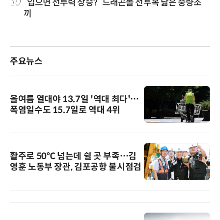
10
“입으면 전투력 상승?” 드래곤볼 전투복 닮은 중량조
끼
주요뉴스
올여름 열대야 13.7일 '역대 최다'…
폭염일수도 15.7일로 역대 4위
활주로 50℃ 넘는데 쉴 곳 부족…김
영훈 노동부 장관, 김포공항 불시점검