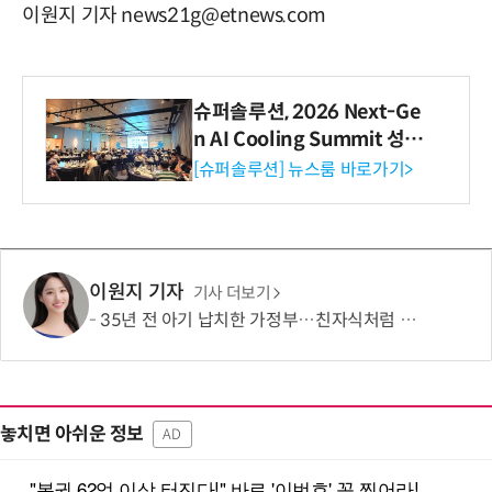
이원지 기자 news21g@etnews.com
슈퍼솔루션, 2026 Next-Ge
n AI Cooling Summit 성황
리 성료
[슈퍼솔루션] 뉴스룸 바로가기>
이원지 기자
기사 더보기
35년 전 아기 납치한 가정부…친자식처럼 키워서? '징역 3년' 논란
놓치면 아쉬운 정보
AD