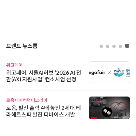
브랜드 뉴스룸
위고페어
위고페어, 서울AI허브 '2026 AI 전
환(AX) 지원사업' 컨소시엄 선정
로옴세미컨덕터코리아
로옴, 발진 출력 4배 높인 2세대 테
라헤르츠파 발진 디바이스 개발