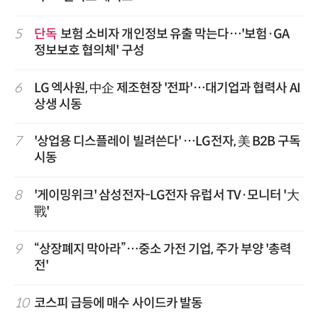
5
단독
보험 소비자 개인정보 유출 막는다…'보험·GA
정보보호 협의체' 구성
6
LG 엑사원, 中企 제조현장 '전파'…대기업과 협력사 AI
상생 시동
7
'상업용 디스플레이 빌려쓴다' …LG전자, 美 B2B 구독
시동
8
'게이밍위크' 삼성전자-LG전자 유럽서 TV·모니터 '大
戰'
9
“상장폐지 막아라”…중소 가전 기업, 주가 부양 '총력
전'
10
코스피 급등에 매수 사이드카 발동