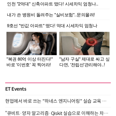
ET Events
현업에서 바로 쓰는 "하네스 엔지니어링" 실습 교육 워크숍 8월 20일 개최
“큐비트·양자 알고리즘·Qiskit 실습으로 이해하는 차세대 컴퓨팅” (8/28)