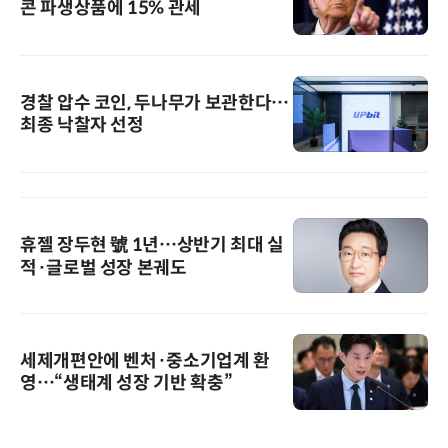
콘 파생상품에 15% 관세
경찰 압수 코인, 두나무가 보관한다…
최종 낙찰자 선정
휴젤 장두현 號 1년…상반기 최대 실
적·글로벌 성장 본궤도
세제개편안에 벤처·중소기업계 환
영…“생태계 성장 기반 확충”