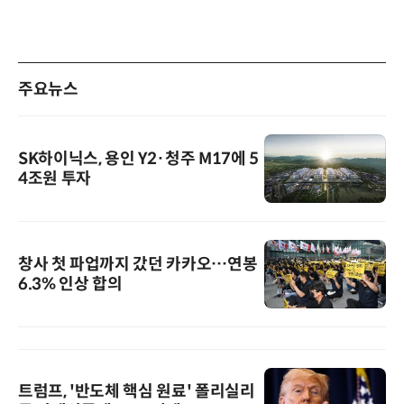
주요뉴스
SK하이닉스, 용인 Y2·청주 M17에 5
4조원 투자
창사 첫 파업까지 갔던 카카오…연봉
6.3% 인상 합의
트럼프, '반도체 핵심 원료' 폴리실리