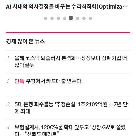
AI 시대의 의사결정을 바꾸는 수리최적화(Optimization): 실제 산업 적용 사례와 활용 전략
경제 많이 본 뉴스
1
올해 코스닥 퇴출러시 본격화…상장보다 상폐기업 더
많아질듯
2
단독
쿠팡에서 카드대출 받는다
3
5대 은행 회수불능 '추정손실' 1조2109억원 …7년 만
에 최대
4
보험설계사, 1200%룰 확대 앞두고 '상장 GA'로 쏠렸
다…“신뢰도 메리트”