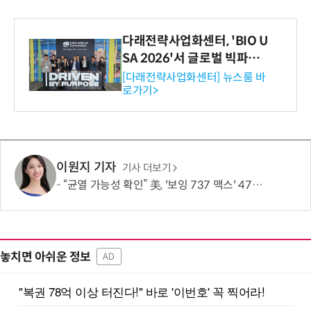
다래전략사업화센터, 'BIO U
SA 2026'서 글로벌 빅파마
와의 비즈니스 미팅 지원…K
[다래전략사업화센터] 뉴스룸 바
로가기>
-바이오 해외 진출 교두보 확
보
이원지 기자
기사 더보기
“균열 가능성 확인” 美, '보잉 737 맥스' 471대 점검 명령…한국 노선은 괜찮나?
놓치면 아쉬운 정보
AD