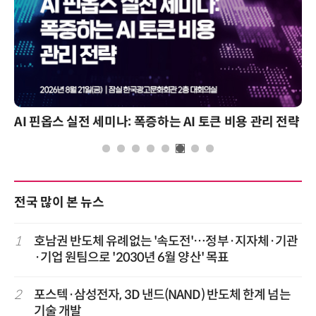
AI 핀옵스 실전 세미나: 폭증하는 AI 토큰 비용 관리 전략
전국 많이 본 뉴스
1
호남권 반도체 유례없는 '속도전'…정부·지자체·기관
·기업 원팀으로 '2030년 6월 양산' 목표
2
포스텍·삼성전자, 3D 낸드(NAND) 반도체 한계 넘는
기술 개발