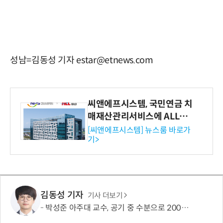
성남=김동성 기자 estar@etnews.com
씨앤에프시스템, 국민연금 치
매재산관리서비스에 ALL# E
RP 공급
[씨앤에프시스템] 뉴스룸 바로가
기>
김동성 기자
기사 더보기
박성준 아주대 교수, 공기 중 수분으로 200㎛ 피부 부착 전지 개발