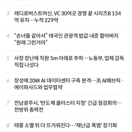
3
레디로버스트머신, VC 30여곳 경쟁 끝 시리즈B 134
억 유치…누적 229억
4
“손녀들 같아서” 태국인 관광객 밥값 내준 할아버지
“원래 그런거야”
5
사장 장난에 직원 5m 아래로 추락…노동부, 업체 감독
직접 나섰다
6
장성에 20㎿ AI 데이터센터 구축 본격…美 AI패브릭·
에이파사드와 업무협약
7
전남광주시, '반도체 클러스터 지정' 긴급 점검회의…
전방위 총력전
8
태풍 소멸 뒤 더 뜨거워진다…'재난급 폭염' 장기화