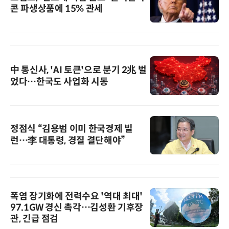
콘 파생상품에 15% 관세
中 통신사, 'AI 토큰'으로 분기 2兆 벌
었다…한국도 사업화 시동
정점식 “김용범 이미 한국경제 빌
런…李 대통령, 경질 결단해야”
폭염 장기화에 전력수요 '역대 최대'
97.1GW 경신 촉각…김성환 기후장
관, 긴급 점검