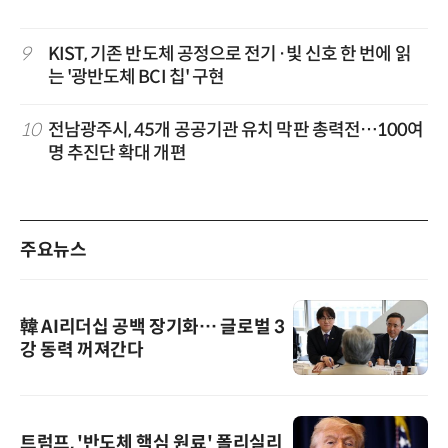
9
KIST, 기존 반도체 공정으로 전기·빛 신호 한 번에 읽
는 '광반도체 BCI 칩' 구현
10
전남광주시, 45개 공공기관 유치 막판 총력전…100여
명 추진단 확대 개편
주요뉴스
韓 AI리더십 공백 장기화… 글로벌 3
강 동력 꺼져간다
트럼프, '반도체 핵심 원료' 폴리실리