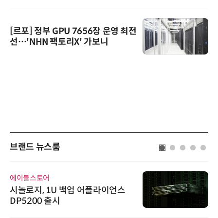
[르포] 정부 GPU 7656장 운영 최전
선…'NHN 팩토리X' 가보니
브랜드 뉴스룸
에이블스토어
시놀로지, 1U 백업 어플라이언스
DP5200 출시