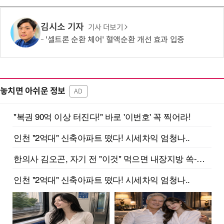
김시소 기자
기사 더보기
'셀트론 순환 체어' 혈액순환 개선 효과 입증
놓치면 아쉬운 정보
AD