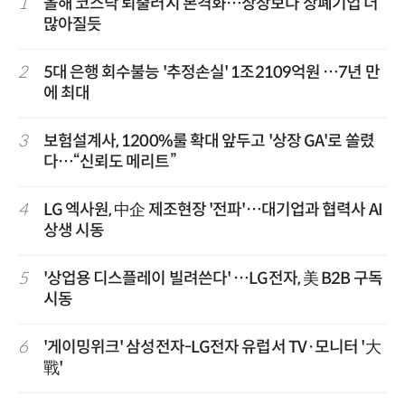
1
올해 코스닥 퇴출러시 본격화…상장보다 상폐기업 더
많아질듯
2
5대 은행 회수불능 '추정손실' 1조2109억원 …7년 만
에 최대
3
보험설계사, 1200%룰 확대 앞두고 '상장 GA'로 쏠렸
다…“신뢰도 메리트”
4
LG 엑사원, 中企 제조현장 '전파'…대기업과 협력사 AI
상생 시동
5
'상업용 디스플레이 빌려쓴다' …LG전자, 美 B2B 구독
시동
6
'게이밍위크' 삼성전자-LG전자 유럽서 TV·모니터 '大
戰'