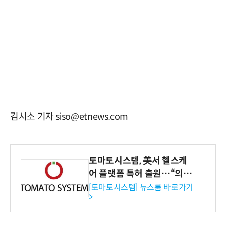
김시소 기자 siso@etnews.com
토마토시스템, 美서 헬스케
어 플랫폼 특허 출원…“의료
기관·보험사 공략”
[토마토시스템] 뉴스룸 바로가기
>