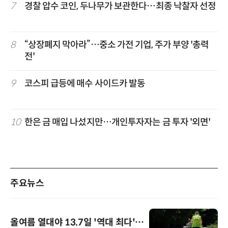
7
경찰 압수 코인, 두나무가 보관한다…최종 낙찰자 선정
8
“상장폐지 막아라”…중소 가전 기업, 주가 부양 '총력
전'
9
코스피 급등에 매수 사이드카 발동
10
한은 금 매입 나섰지만…개인투자자는 금 투자 '외면'
주요뉴스
올여름 열대야 13.7일 '역대 최다'…