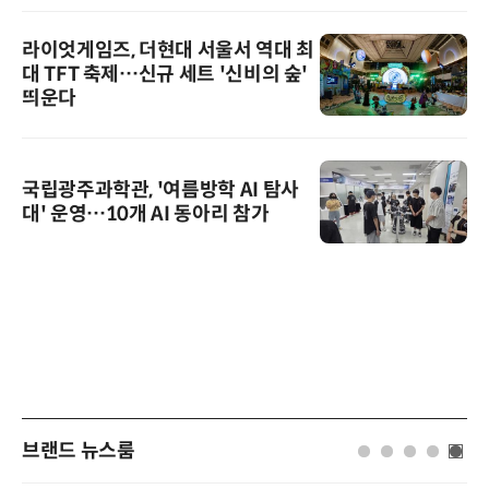
라이엇게임즈, 더현대 서울서 역대 최
대 TFT 축제…신규 세트 '신비의 숲'
띄운다
국립광주과학관, '여름방학 AI 탐사
대' 운영…10개 AI 동아리 참가
브랜드 뉴스룸