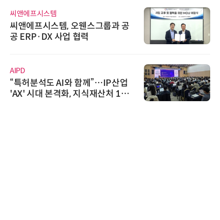
씨앤에프시스템
씨앤에프시스템, 오웬스그룹과 공
공 ERP·DX 사업 협력
AIPD
“특허분석도 AI와 함께”…IP산업
'AX' 시대 본격화, 지식재산처 1호
AI IP데이터분석사 탄생