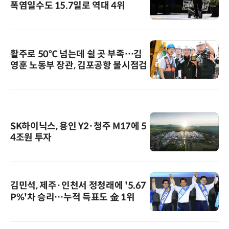
폭염일수도 15.7일로 역대 4위
활주로 50℃ 넘는데 쉴 곳 부족…김
영훈 노동부 장관, 김포공항 불시점검
SK하이닉스, 용인 Y2·청주 M17에 5
4조원 투자
김민석, 제주·인천서 정청래에 '5.67
P%'차 승리…누적 득표도 金 1위