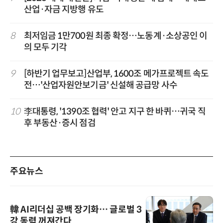
산업·자금 지방행 유도
8
최저임금 1만700원 최종 확정…노동계·소상공인 이
의 모두 기각
9
[하반기 업무보고]산업부, 1600조 메가프로젝트 속도
전…'산업자원안보기금' 신설해 공급망 사수
10
李대통령, '1390조 협력' 안고 지구 한 바퀴…귀국 직
후 부동산·증시 점검
주요뉴스
韓 AI리더십 공백 장기화… 글로벌 3
강 동력 꺼져간다