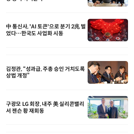
中 통신사, 'AI 토큰'으로 분기 2兆 벌
었다…한국도 사업화 시동
김정관, “성과급, 주총 승인 거치도록
상법 개정”
구광모 LG 회장, 내주 美 실리콘밸리
서 젠슨 황 재회동