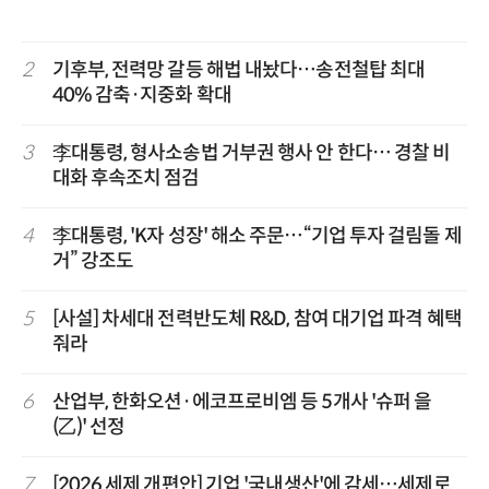
2
기후부, 전력망 갈등 해법 내놨다…송전철탑 최대
40% 감축·지중화 확대
3
李대통령, 형사소송법 거부권 행사 안 한다… 경찰 비
대화 후속조치 점검
4
李대통령, 'K자 성장' 해소 주문…“기업 투자 걸림돌 제
거” 강조도
5
[사설] 차세대 전력반도체 R&D, 참여 대기업 파격 혜택
줘라
6
산업부, 한화오션·에코프로비엠 등 5개사 '슈퍼 을
(乙)' 선정
7
[2026 세제 개편안] 기업 '국내생산'에 감세…세제로