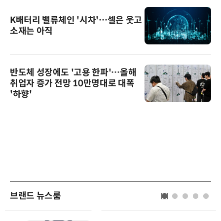
K배터리 밸류체인 '시차'…셀은 웃고
소재는 아직
반도체 성장에도 '고용 한파'…올해
취업자 증가 전망 10만명대로 대폭
'하향'
브랜드 뉴스룸