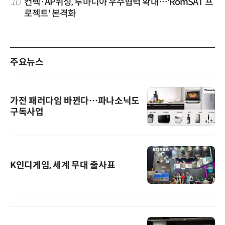
10
컨텍·AP위성, 루마니아 우주협력 확대…'RomSAT 프
로젝트' 본격화
주요뉴스
가전 패러다임 바뀐다…파나소닉도
구독사업
K인디게임, 세계 무대 출사표