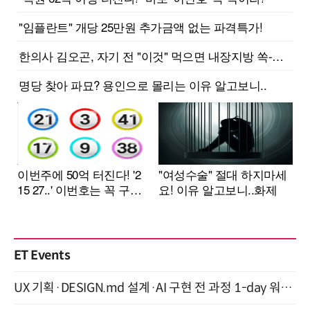
ET Events
UX 기획·DESIGN.md 설계·AI 구현 전 과정 1-day 워크숍 with Claude Code·Codex 9월 15일 개최