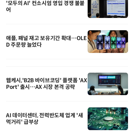
'모두의 AI' 컨소시엄 영입 경쟁 불붙
어
애플, 패널 재고 보유기간 확대…OLE
D 주문량 늘었다
웹케시,'B2B 바이브코딩' 플랫폼 'AX
Port' 출시…AX 시장 본격 공략
AI 데이터센터, 전력반도체 업계 '새
먹거리' 급부상