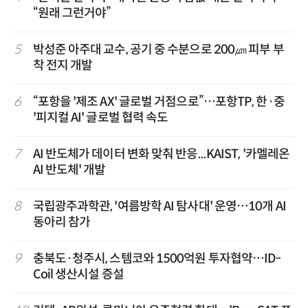
“원래 그런거야”
5
박성준 아주대 교수, 공기 중 수분으로 200㎛ 피부 부
착 전지 개발
6
“포항을 '제조 AX' 글로벌 거점으로”…포항TP, 한·중
'피지컬 AI' 글로벌 협력 속도
7
AI 반도체가 데이터 변화 맞춰 반응...KAIST, '카멜레온
AI 반도체' 개발
8
국립광주과학관, '여름방학 AI 탐사대' 운영…10개 AI
동아리 참가
9
충북도·청주시, 스템코와 1500억원 투자협약…ID-
Coil 생산시설 증설