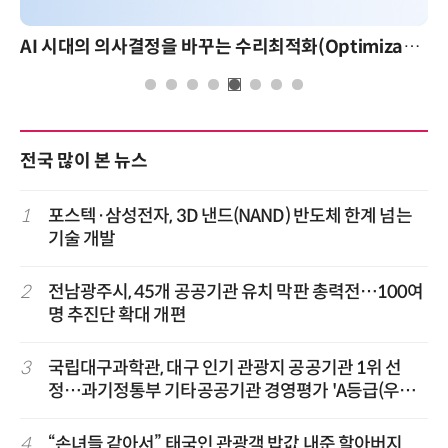
AI 시대의 의사결정을 바꾸는 수리최적화(Optimization): 실제 산업 적용 사례와 활용 전략
전국 많이 본 뉴스
1
포스텍·삼성전자, 3D 낸드(NAND) 반도체 한계 넘는
기술 개발
2
전남광주시, 45개 공공기관 유치 막판 총력전…100여
명 추진단 확대 개편
3
국립대구과학관, 대구 인기 관광지 공공기관 1위 선
정…과기정통부 기타공공기관 경영평가 'A등급(우수)'
겹경사
4
“손녀들 같아서” 태국인 관광객 밥값 내준 할아버지