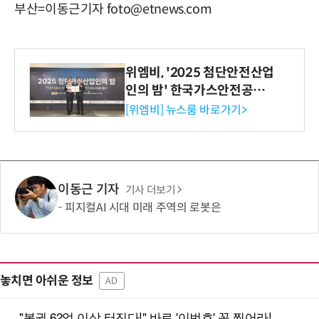
부산=이동근기자 foto@etnews.com
위엠비, '2025 첨단안전산업
인의 밤' 한국가스안전공사
사장상 수상
[위엠비] 뉴스룸 바로가기>
이동근 기자
기사 더보기
피지컬AI 시대 미래 주역의 로봇은
놓치면 아쉬운 정보
AD