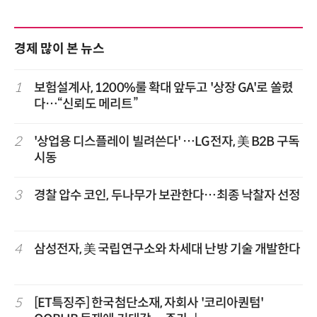
경제 많이 본 뉴스
1
보험설계사, 1200%룰 확대 앞두고 '상장 GA'로 쏠렸
다…“신뢰도 메리트”
2
'상업용 디스플레이 빌려쓴다' …LG전자, 美 B2B 구독
시동
3
경찰 압수 코인, 두나무가 보관한다…최종 낙찰자 선정
4
삼성전자, 美 국립연구소와 차세대 난방 기술 개발한다
5
[ET특징주] 한국첨단소재, 자회사 '코리아퀀텀'