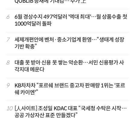
QOBLIB 등재에 기대감… 주가 上
6
6월 경상수지 497억달러 '역대 최대'…월 상품수출 첫
1000억달러 돌파
7
세제개편안에 벤처·중소기업계 환영…“생태계 성장
기반 확충”
8
대출 못 받아 신용 못 쌓는 악순환…서민 신용평가 사
각지대 메운다
9
KB차차차 “포르쉐 브랜드 중고차 판매량 1위는 '포르
쉐 카이엔'”
10
[人사이트] 조성일 KDAC 대표 “국세청 수탁은 시작…
공공 가상자산 표준 만들겠다”