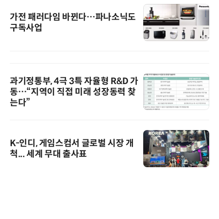
가전 패러다임 바뀐다…파나소닉도
구독사업
과기정통부, 4극 3특 자율형 R&D 가
동…“지역이 직접 미래 성장동력 찾
는다”
K-인디, 게임스컴서 글로벌 시장 개
척... 세계 무대 출사표