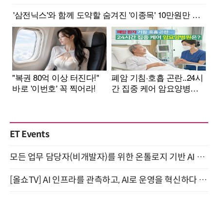
ET Events
모든 업무 담당자(비개발자)를 위한 온톨로지 기반 AI 지식체계 설계 1-day 워크숍 8월 20일 개최
[올쇼TV] AI 인프라를 관측하고, AI로 운영을 혁신하다 (8월 11일 생방송)