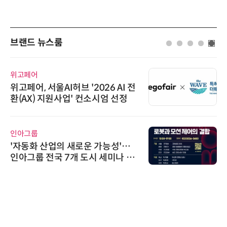
브랜드 뉴스룸
위고페어
위고페어, 서울AI허브 '2026 AI 전
환(AX) 지원사업' 컨소시엄 선정
인아그룹
'자동화 산업의 새로운 가능성'…
인아그룹 전국 7개 도시 세미나 페
어 개최