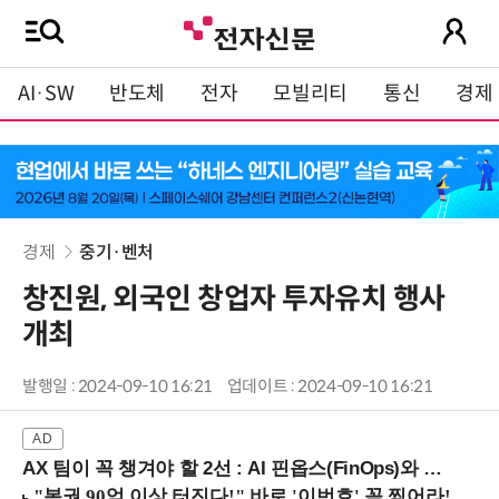
AI·SW
반도체
전자
모빌리티
통신
경제
경제
중기·벤처
창진원, 외국인 창업자 투자유치 행사
개최
발행일 : 2024-09-10 16:21
업데이트 : 2024-09-10 16:21
AX 팀이 꼭 챙겨야 할 2선 : AI 핀옵스(FinOps)와 토큰 거버넌스 (8/21 잠실역)