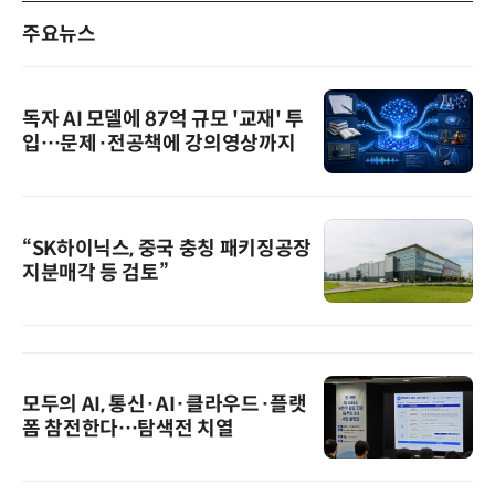
주요뉴스
독자 AI 모델에 87억 규모 '교재' 투
입…문제·전공책에 강의영상까지
“SK하이닉스, 중국 충칭 패키징공장
지분매각 등 검토”
모두의 AI, 통신·AI·클라우드·플랫
폼 참전한다…탐색전 치열