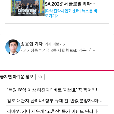
SA 2026'서 글로벌 빅파마
와의 비즈니스 미팅 지원…K
[다래전략사업화센터] 뉴스룸 바
로가기>
-바이오 해외 진출 교두보 확
보
송윤섭 기자
기사 더보기
과기정통부, 4극 3특 자율형 R&D 가동…“지역이 직접 미래 성장동력 찾는다”
놓치면 아쉬운 정보
AD