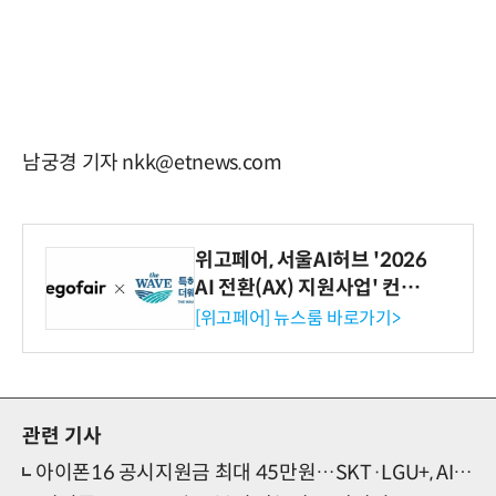
남궁경 기자 nkk@etnews.com
위고페어, 서울AI허브 '2026
AI 전환(AX) 지원사업' 컨소
시엄 선정
[위고페어] 뉴스룸 바로가기>
관련 기사
아이폰16 공시지원금 최대 45만원…SKT·LGU+, AI 통화녹음 앞세워