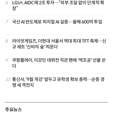
6
LGU+, AIDC에 2조 투자…“외부 조달 없이 단계적 확
장”
7
국산 AI 반도체로 피지컬 AI 실증…올해 600억 투입
8
라이엇게임즈, 더현대 서울서 역대 최대 TFT 축제…신
규 세트 '신비의 숲' 띄운다
9
쿠팡플레이, 이강인 데뷔전 직관 팬에 '역조공' 선물 쏜
다
10
통신사, '9월 개강' 앞두고 유학생 확보 총력…순증 경
쟁 새 격전지
주요뉴스