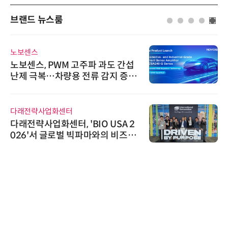
브랜드 뉴스룸
노보센스
노보센스, PWM 고주파 과도 간섭
난제 극복…차량용 전류 감지 증폭
기
다래전략사업화센터
다래전략사업화센터, 'BIO USA 2
026'서 글로벌 빅파마와의 비즈니
스 미팅 지원…K-바이오 해외 진출
교두보 확보