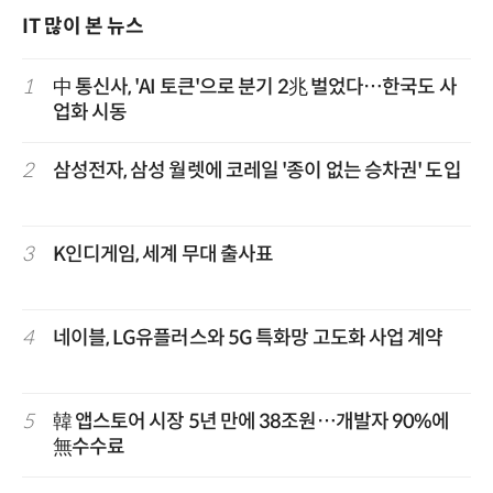
IT 많이 본 뉴스
1
中 통신사, 'AI 토큰'으로 분기 2兆 벌었다…한국도 사
업화 시동
2
삼성전자, 삼성 월렛에 코레일 '종이 없는 승차권' 도입
3
K인디게임, 세계 무대 출사표
4
네이블, LG유플러스와 5G 특화망 고도화 사업 계약
5
韓 앱스토어 시장 5년 만에 38조원…개발자 90%에
無수수료