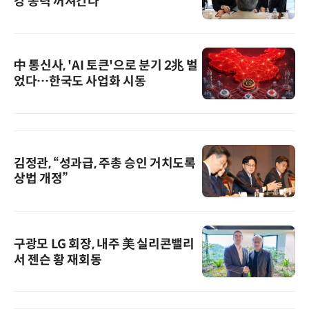
강 동력 꺼져간다
中 통신사, 'AI 토큰'으로 분기 2兆 벌
었다…한국도 사업화 시동
김정관, “성과급, 주총 승인 거치도록
상법 개정”
구광모 LG 회장, 내주 美 실리콘밸리
서 젠슨 황 재회동