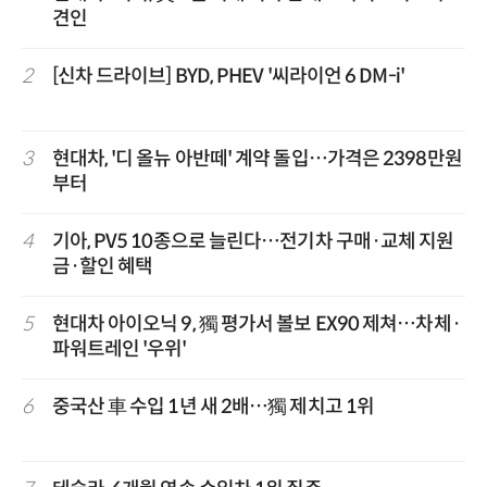
견인
2
[신차 드라이브] BYD, PHEV '씨라이언 6 DM-i'
3
현대차, '디 올뉴 아반떼' 계약 돌입…가격은 2398만원
부터
4
기아, PV5 10종으로 늘린다…전기차 구매·교체 지원
금·할인 혜택
5
현대차 아이오닉 9, 獨 평가서 볼보 EX90 제쳐…차체·
파워트레인 '우위'
6
중국산 車 수입 1년 새 2배…獨 제치고 1위