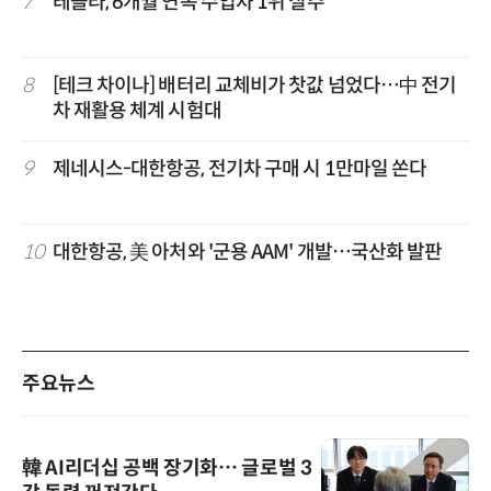
7
테슬라, 6개월 연속 수입차 1위 질주
8
[테크 차이나] 배터리 교체비가 찻값 넘었다…中 전기
차 재활용 체계 시험대
9
제네시스-대한항공, 전기차 구매 시 1만마일 쏜다
10
대한항공, 美 아처와 '군용 AAM' 개발…국산화 발판
주요뉴스
韓 AI리더십 공백 장기화… 글로벌 3