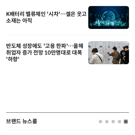
K배터리 밸류체인 '시차'…셀은 웃고
소재는 아직
반도체 성장에도 '고용 한파'…올해
취업자 증가 전망 10만명대로 대폭
'하향'
브랜드 뉴스룸