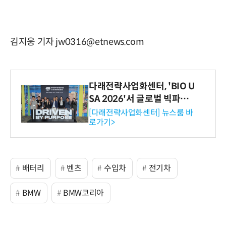
김지웅 기자 jw0316@etnews.com
다래전략사업화센터, 'BIO U
SA 2026'서 글로벌 빅파마
와의 비즈니스 미팅 지원…K
[다래전략사업화센터] 뉴스룸 바
로가기>
-바이오 해외 진출 교두보 확
보
배터리
벤츠
수입차
전기차
BMW
BMW코리아