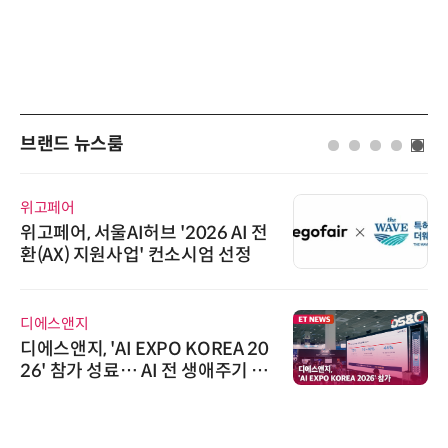
브랜드 뉴스룸
위고페어
위고페어, 서울AI허브 '2026 AI 전
환(AX) 지원사업' 컨소시엄 선정
디에스앤지
디에스앤지, 'AI EXPO KOREA 20
26' 참가 성료… AI 전 생애주기 아
우르는 통합 솔루션 선봬