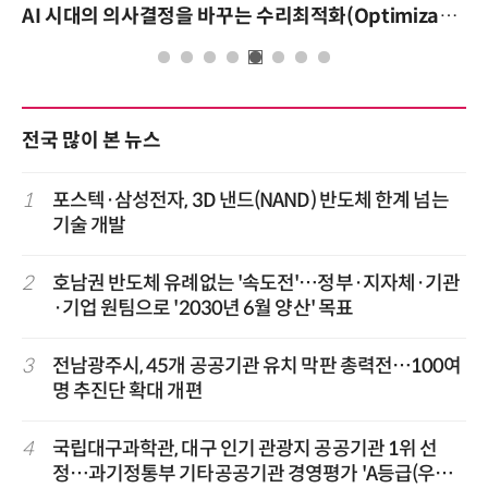
AI 시대의 의사결정을 바꾸는 수리최적화(Optimization): 실제 산업 적용 사례와 활용 전략
전국 많이 본 뉴스
1
포스텍·삼성전자, 3D 낸드(NAND) 반도체 한계 넘는
기술 개발
2
호남권 반도체 유례없는 '속도전'…정부·지자체·기관
·기업 원팀으로 '2030년 6월 양산' 목표
3
전남광주시, 45개 공공기관 유치 막판 총력전…100여
명 추진단 확대 개편
4
국립대구과학관, 대구 인기 관광지 공공기관 1위 선
정…과기정통부 기타공공기관 경영평가 'A등급(우수)'