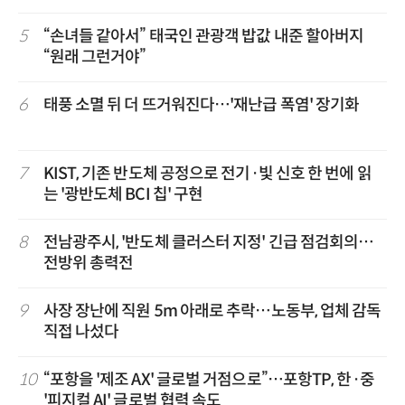
겹경사
5
“손녀들 같아서” 태국인 관광객 밥값 내준 할아버지
“원래 그런거야”
6
태풍 소멸 뒤 더 뜨거워진다…'재난급 폭염' 장기화
7
KIST, 기존 반도체 공정으로 전기·빛 신호 한 번에 읽
는 '광반도체 BCI 칩' 구현
8
전남광주시, '반도체 클러스터 지정' 긴급 점검회의…
전방위 총력전
9
사장 장난에 직원 5m 아래로 추락…노동부, 업체 감독
직접 나섰다
10
“포항을 '제조 AX' 글로벌 거점으로”…포항TP, 한·중
'피지컬 AI' 글로벌 협력 속도