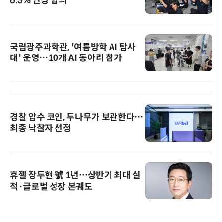
6.3% 인상 합의
국립광주과학관, '여름방학 AI 탐사
대' 운영…10개 AI 동아리 참가
경찰 압수 코인, 두나무가 보관한다…
최종 낙찰자 선정
휴젤 장두현 號 1년…상반기 최대 실
적·글로벌 성장 본궤도