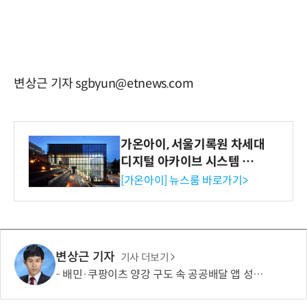
변상근 기자 sgbyun@etnews.com
가온아이, 서울기록원 차세대
디지털 아카이브 시스템 구축
수행
[가온아이] 뉴스룸 바로가기>
변상근 기자
기사 더보기
배민·쿠팡이츠 양강 구도 속 공공배달 앱 성장 정체…경쟁 활성화 방안은?