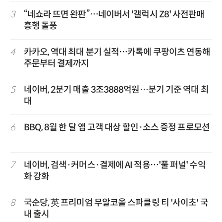
3
“네쇼라 뜨면 완판”…네이버서 '갤럭시 Z8' 사전판매
흥행 돌풍
4
카카오, 역대 최대 분기 실적…카톡에 쿠팡이츠 연동해
주문부터 결제까지
5
네이버, 2분기 매출 3조3888억원…분기 기준 역대 최
대
6
BBQ, 8월 한 달 앱 고객 대상 할인·소스 증정 프로모션
7
네이버, 검색·커머스·결제에 AI 적용…'풀 퍼널' 수익
화 강화
8
국순당, 英 프리미엄 무알코올 스파클링 티 '사이초' 국
내 출시