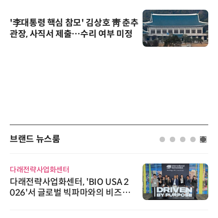
'李대통령 핵심 참모' 김상호 靑 춘추
관장, 사직서 제출…수리 여부 미정
브랜드 뉴스룸
다래전략사업화센터
다래전략사업화센터, 'BIO USA 2
026'서 글로벌 빅파마와의 비즈니
스 미팅 지원…K-바이오 해외 진출
교두보 확보