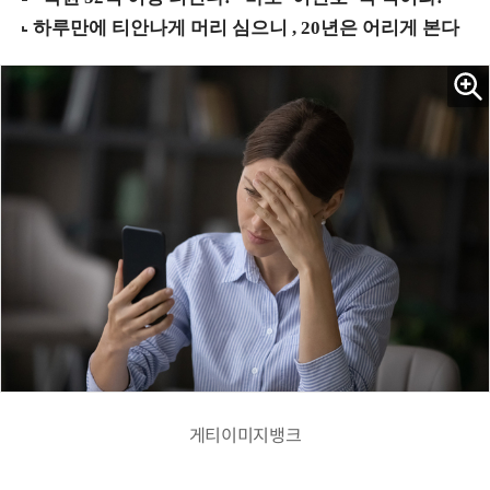
게티이미지뱅크