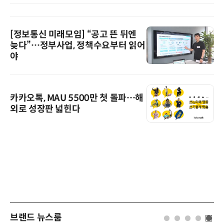
[정보통신 미래모임] “공고 뜬 뒤엔
늦다”…정부사업, 정책수요부터 읽어
야
카카오톡, MAU 5500만 첫 돌파…해
외로 성장판 넓힌다
브랜드 뉴스룸