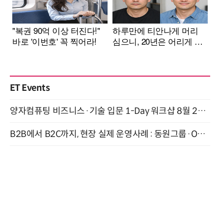
ET Events
양자컴퓨팅 비즈니스·기술 입문 1-Day 워크샵 8월 28일 개최
B2B에서 B2C까지, 현장 실제 운영사례 : 동원그룹·OCI·다이닝브랜즈그룹·당근 (8/27)