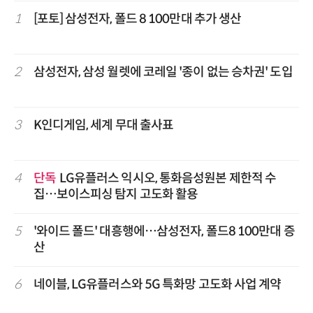
1
[포토] 삼성전자, 폴드 8 100만대 추가 생산
2
삼성전자, 삼성 월렛에 코레일 '종이 없는 승차권' 도입
3
K인디게임, 세계 무대 출사표
4
단독
LG유플러스 익시오, 통화음성원본 제한적 수
집…보이스피싱 탐지 고도화 활용
5
'와이드 폴드' 대흥행에…삼성전자, 폴드8 100만대 증
산
6
네이블, LG유플러스와 5G 특화망 고도화 사업 계약