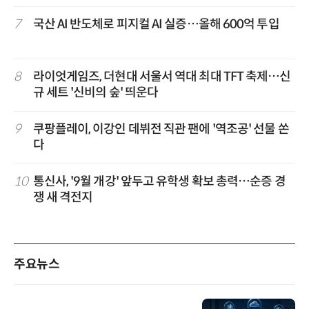
7
국산 AI 반도체로 피지컬 AI 실증…올해 600억 투입
8
라이엇게임즈, 더현대 서울서 역대 최대 TFT 축제…신
규 세트 '신비의 숲' 띄운다
9
쿠팡플레이, 이강인 데뷔전 직관 팬에 '역조공' 선물 쏜
다
10
통신사, '9월 개강' 앞두고 유학생 확보 총력…순증 경
쟁 새 격전지
주요뉴스