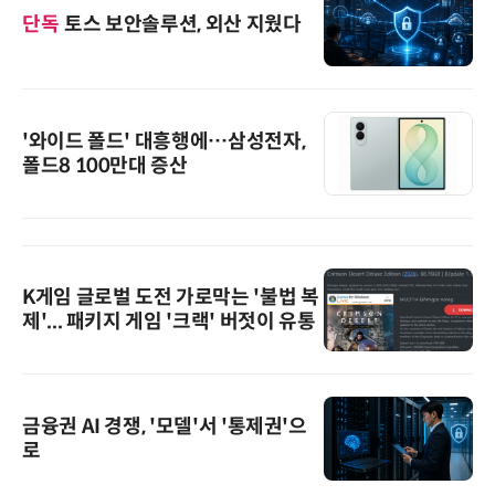
단독
토스 보안솔루션, 외산 지웠다
'와이드 폴드' 대흥행에…삼성전자,
폴드8 100만대 증산
K게임 글로벌 도전 가로막는 '불법 복
제'... 패키지 게임 '크랙' 버젓이 유통
금융권 AI 경쟁, '모델'서 '통제권'으
로