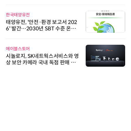
디에스앤지
디에스앤지, 'AI EXPO KOREA 20
26' 참가 성료… AI 전 생애주기 아
우르는 통합 솔루션 선봬
비쉐이
비쉐이, 모든 주요 리모컨 코드 지
원하는 TSOP15300 시리즈 IR 수
신기 출시
슈퍼솔루션
슈퍼솔루션, 2026 Next-Gen AI C
ooling Summit 성황리 성료