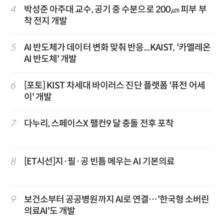
4
박성준 아주대 교수, 공기 중 수분으로 200㎛ 피부 부
착 전지 개발
5
AI 반도체가 데이터 변화 맞춰 반응...KAIST, '카멜레온
AI 반도체' 개발
6
[포토] KIST 차세대 바이러스 진단 플랫폼 '퓨전 어세
이' 개발
7
다누리, 스페이스X 팰컨9 달 충돌 전후 포착
8
[ET시선]지·필·공 빈틈 메우는 AI 기본의료
9
보건소부터 공공병원까지 AI로 연결…'한국형 소버린
의료AI'도 개발