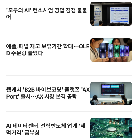
'모두의 AI' 컨소시엄 영입 경쟁 불붙
어
애플, 패널 재고 보유기간 확대…OLE
D 주문량 늘었다
웹케시,'B2B 바이브코딩' 플랫폼 'AX
Port' 출시…AX 시장 본격 공략
AI 데이터센터, 전력반도체 업계 '새
먹거리' 급부상