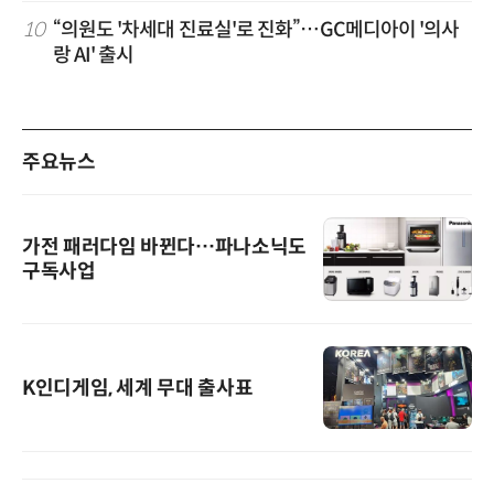
10
“의원도 '차세대 진료실'로 진화”…GC메디아이 '의사
랑 AI' 출시
주요뉴스
가전 패러다임 바뀐다…파나소닉도
구독사업
K인디게임, 세계 무대 출사표