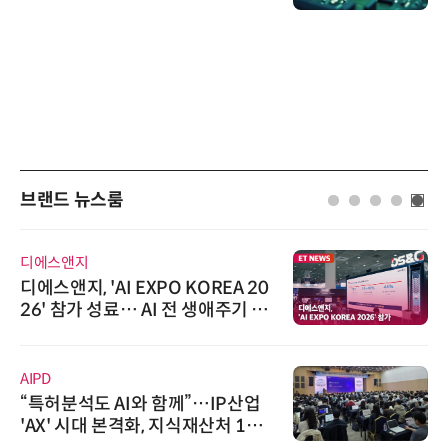
브랜드 뉴스룸
디에스앤지
디에스앤지, 'AI EXPO KOREA 20
26' 참가 성료… AI 전 생애주기 아
우르는 통합 솔루션 선봬
AIPD
“특허분석도 AI와 함께”…IP산업
'AX' 시대 본격화, 지식재산처 1호