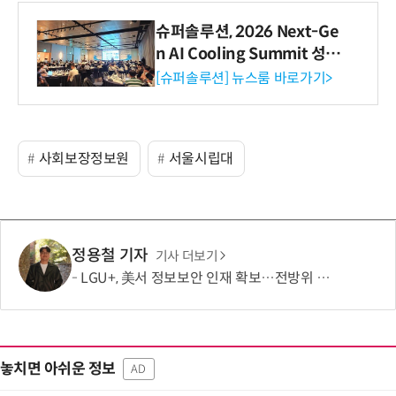
슈퍼솔루션, 2026 Next-Ge
n AI Cooling Summit 성황
리 성료
[슈퍼솔루션] 뉴스룸 바로가기>
사회보장정보원
서울시립대
정용철 기자
기사 더보기
LGU+, 美서 정보보안 인재 확보…전방위 역량 강화 총력
놓치면 아쉬운 정보
AD