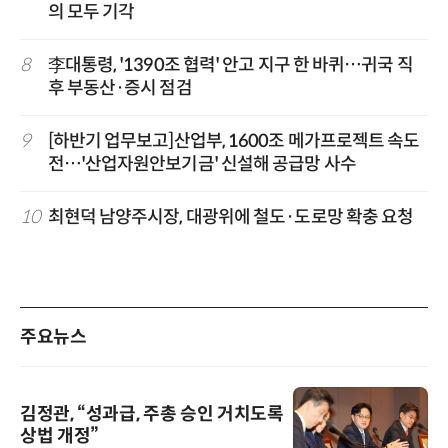
의 모두 기각
8
李대통령, '1390조 협력' 안고 지구 한 바퀴…귀국 직
후 부동산·증시 점검
9
[하반기 업무보고]산업부, 1600조 메가프로젝트 속도
전…'산업자원안보기금' 신설해 공급망 사수
10
최현덕 남양주시장, 대광위에 철도·도로망 확충 요청
주요뉴스
김정관, “성과급, 주총 승인 거치도록
상법 개정”