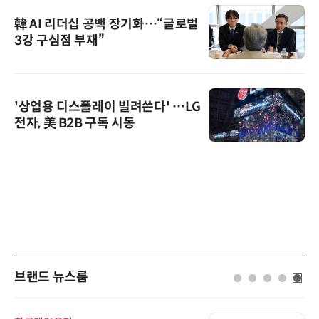
韓 AI 리더십 공백 장기화…“글로벌
3강 구심점 부재”
'상업용 디스플레이 빌려쓴다' …LG
전자, 美 B2B 구독 시동
브랜드 뉴스룸