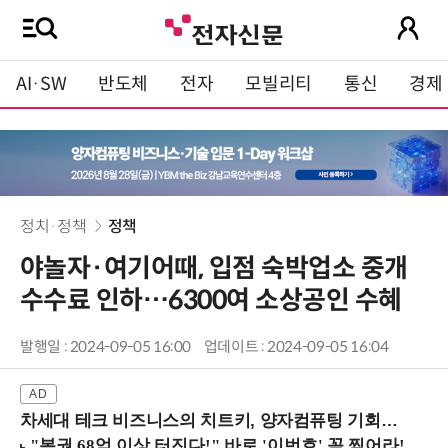
AI·SW
반도체
전자
모빌리티
통신
경제
정치·정책
정책
야놀자·여기어때, 입점 숙박업소 중개
수수료 인하…6300여 소상공인 수혜
발행일 : 2024-09-05 16:00
업데이트 : 2024-09-05 16:04
차세대 테크 비즈니스의 치트키, 양자컴퓨팅 기회를 선점하라! (8/28 강남역)