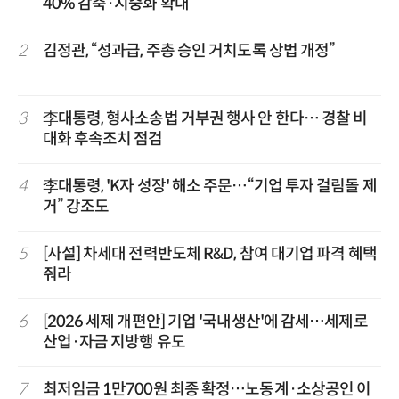
40% 감축·지중화 확대
2
김정관, “성과급, 주총 승인 거치도록 상법 개정”
3
李대통령, 형사소송법 거부권 행사 안 한다… 경찰 비
대화 후속조치 점검
4
李대통령, 'K자 성장' 해소 주문…“기업 투자 걸림돌 제
거” 강조도
5
[사설] 차세대 전력반도체 R&D, 참여 대기업 파격 혜택
줘라
6
[2026 세제 개편안] 기업 '국내생산'에 감세…세제로
산업·자금 지방행 유도
7
최저임금 1만700원 최종 확정…노동계·소상공인 이