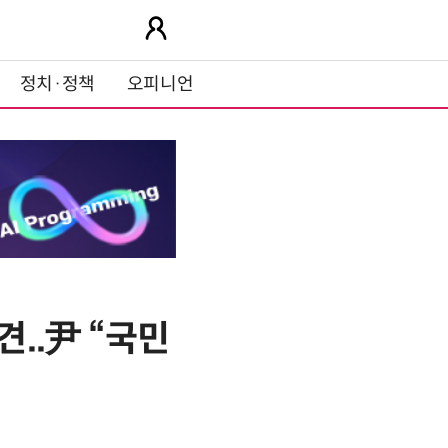
정치·정책
오피니언
..尹 “국민