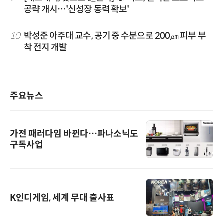
공략 개시…'신성장 동력 확보'
10
박성준 아주대 교수, 공기 중 수분으로 200㎛ 피부 부
착 전지 개발
주요뉴스
가전 패러다임 바뀐다…파나소닉도
구독사업
K인디게임, 세계 무대 출사표