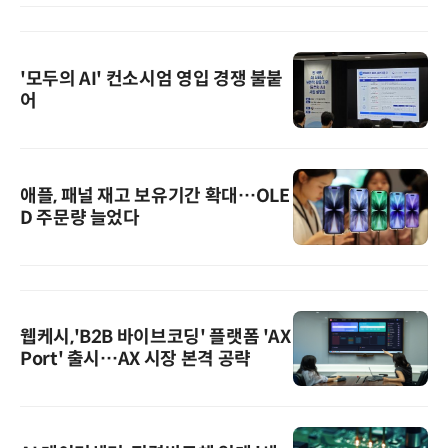
'모두의 AI' 컨소시엄 영입 경쟁 불붙
어
애플, 패널 재고 보유기간 확대…OLE
D 주문량 늘었다
웹케시,'B2B 바이브코딩' 플랫폼 'AX
Port' 출시…AX 시장 본격 공략