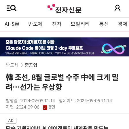
AI·SW
반도체
전자
모빌리티
통신
경제
반도체
중공업
韓 조선, 8월 글로벌 수주 中에 크게 밀
려…선가는 우상향
발행일 : 2024-09-05 11:14
업데이트 : 2024-09-05 11:14
지면 :
2024-09-06
8면
단순 기획자에서 AI 에이전트의 세계관을 만드는 지식 설계자로.. (8/20 강남역)