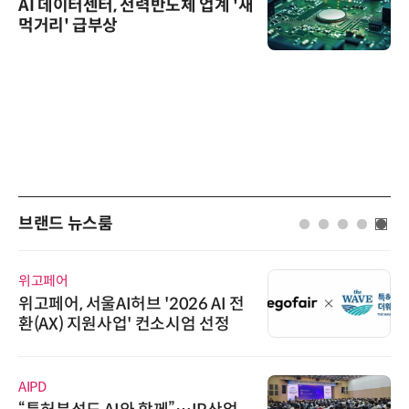
AI 데이터센터, 전력반도체 업계 '새
먹거리' 급부상
브랜드 뉴스룸
위고페어
위고페어, 서울AI허브 '2026 AI 전
환(AX) 지원사업' 컨소시엄 선정
AIPD