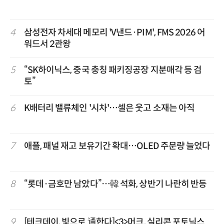
4
삼성전자 차세대 메모리 'V낸드·PIM', FMS 2026 어
워드서 2관왕
5
“SK하이닉스, 중국 충칭 패키징공장 지분매각 등 검
토”
6
K배터리 밸류체인 '시차'…셀은 웃고 소재는 아직
7
애플, 패널 재고 보유기간 확대…OLED 주문량 늘었다
8
“롯데·금호만 남았다”…韓 석화, 상반기 나란히 반등
9
[테크데이, 빛으로 通한다]<3>머크, 실리콘 포토닉스