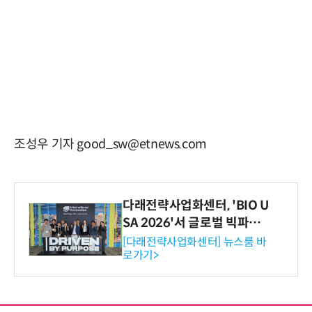
조성우 기자 good_sw@etnews.com
다래전략사업화센터, 'BIO U
SA 2026'서 글로벌 빅파마
와의 비즈니스 미팅 지원…K
[다래전략사업화센터] 뉴스룸 바
로가기>
-바이오 해외 진출 교두보 확
보