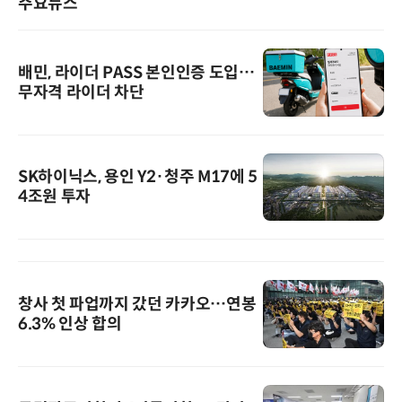
주요뉴스
배민, 라이더 PASS 본인인증 도입…
무자격 라이더 차단
SK하이닉스, 용인 Y2·청주 M17에 5
4조원 투자
창사 첫 파업까지 갔던 카카오…연봉
6.3% 인상 합의