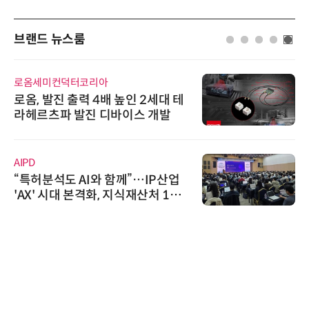
브랜드 뉴스룸
인아그룹
'자동화 산업의 새로운 가능성'…
인아그룹 전국 7개 도시 세미나 페
어 개최
노보센스
노보센스, PWM 고주파 과도 간섭
난제 극복…차량용 전류 감지 증폭
기
비쉐이
비쉐이, 모든 주요 리모컨 코드 지
원하는 TSOP15300 시리즈 IR 수
신기 출시