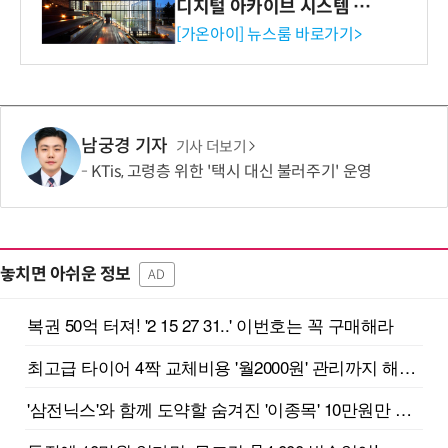
디지털 아카이브 시스템 구축
수행
[가온아이] 뉴스룸 바로가기>
남궁경 기자
기사 더보기
KTis, 고령층 위한 '택시 대신 불러주기' 운영
놓치면 아쉬운 정보
AD