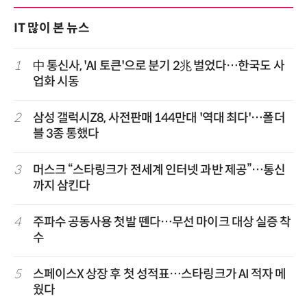
IT 많이 본 뉴스
1
中 통신사, 'AI 토큰'으로 분기 2兆 벌었다…한국도 사
업화 시동
2
삼성 갤럭시Z8, 사전판매 144만대 '역대 최다'…폴더
블 3종 통했다
3
머스크 “스타링크가 전세계 인터넷 과반 제공”…통신
까지 삼킨다
4
주파수 공동사용 첫발 뗀다…무선 마이크 대상 실증 착
수
5
스페이스X 상장 후 첫 성적표…스타링크가 AI 적자 메
웠다