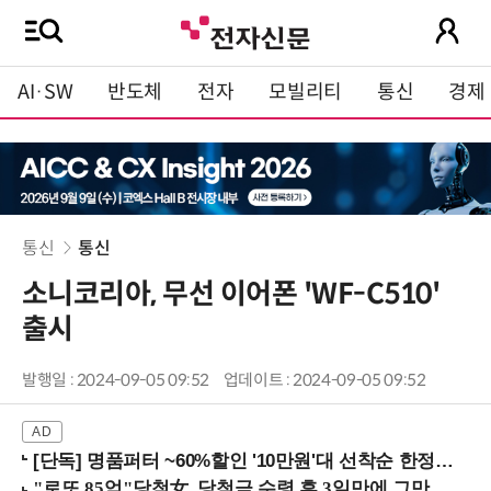
AI·SW
반도체
전자
모빌리티
통신
경제
통신
통신
소니코리아, 무선 이어폰 'WF-C510'
출시
발행일 : 2024-09-05 09:52
업데이트 : 2024-09-05 09:52
[단독] 명품퍼터 ~60%할인 '10만원'대 선착순 한정판매!