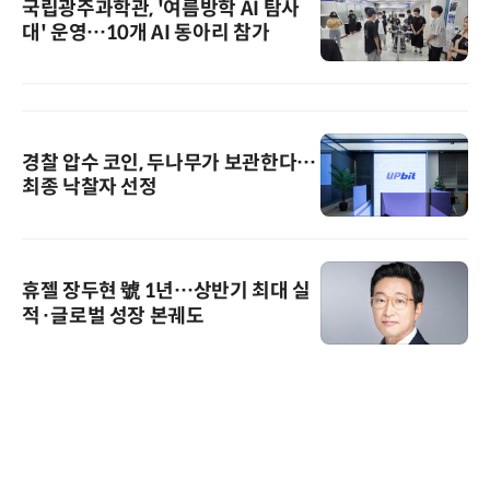
국립광주과학관, '여름방학 AI 탐사
대' 운영…10개 AI 동아리 참가
경찰 압수 코인, 두나무가 보관한다…
최종 낙찰자 선정
휴젤 장두현 號 1년…상반기 최대 실
적·글로벌 성장 본궤도