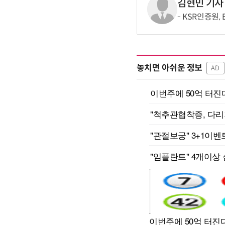
김현민 기자
KSR인증원,
놓치면 아쉬운 정보
AD