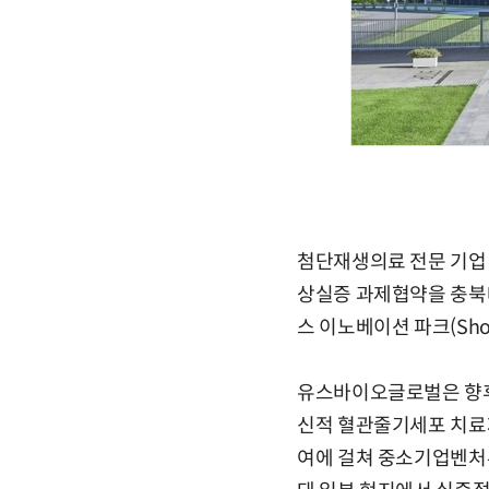
첨단재생의료 전문 기업 
상실증 과제협약을 충북테
스 이노베이션 파크(Shona
유스바이오글로벌은 향후 
신적 혈관줄기세포 치료제
여에 걸쳐 중소기업벤처부