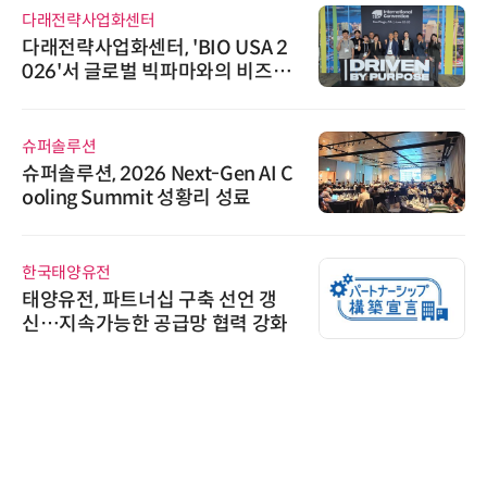
다래전략사업화센터
다래전략사업화센터, 'BIO USA 2
026'서 글로벌 빅파마와의 비즈니
스 미팅 지원…K-바이오 해외 진출
교두보 확보
슈퍼솔루션
슈퍼솔루션, 2026 Next-Gen AI C
ooling Summit 성황리 성료
한국태양유전
태양유전, 파트너십 구축 선언 갱
신…지속가능한 공급망 협력 강화