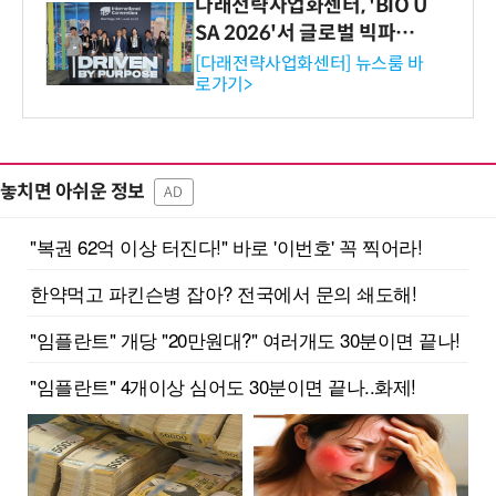
다래전략사업화센터, 'BIO U
SA 2026'서 글로벌 빅파마
와의 비즈니스 미팅 지원…K
[다래전략사업화센터] 뉴스룸 바
로가기>
-바이오 해외 진출 교두보 확
보
놓치면 아쉬운 정보
AD