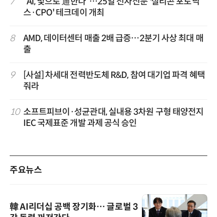
7
“AI, 빛으로 通한다”…25일 전자신문 '실리콘 포토닉
스·CPO' 테크데이 개최
8
AMD, 데이터센터 매출 2배 급증…2분기 사상 최대 매
출
9
[사설] 차세대 전력반도체 R&D, 참여 대기업 파격 혜택
줘라
10
소프트피브이·성균관대, 실내용 3차원 구형 태양전지
IEC 국제표준 개발 과제 공식 승인
주요뉴스
韓 AI리더십 공백 장기화… 글로벌 3