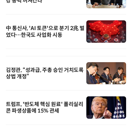
강 동력 꺼져간다
中 통신사, 'AI 토큰'으로 분기 2兆 벌
었다…한국도 사업화 시동
김정관, “성과급, 주총 승인 거치도록
상법 개정”
트럼프, '반도체 핵심 원료' 폴리실리
콘 파생상품에 15% 관세