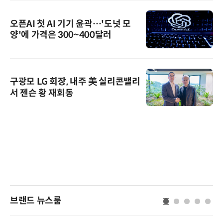
오픈AI 첫 AI 기기 윤곽…'도넛 모
양'에 가격은 300~400달러
구광모 LG 회장, 내주 美 실리콘밸리
서 젠슨 황 재회동
브랜드 뉴스룸