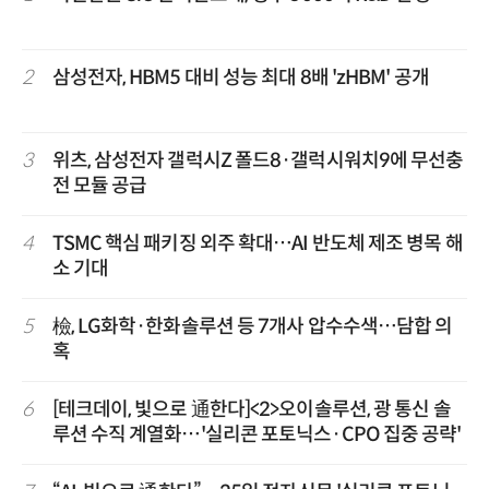
2
삼성전자, HBM5 대비 성능 최대 8배 'zHBM' 공개
3
위츠, 삼성전자 갤럭시Z 폴드8·갤럭시워치9에 무선충
전 모듈 공급
4
TSMC 핵심 패키징 외주 확대…AI 반도체 제조 병목 해
소 기대
5
檢, LG화학·한화솔루션 등 7개사 압수수색…담합 의
혹
6
[테크데이, 빛으로 通한다]<2>오이솔루션, 광 통신 솔
루션 수직 계열화…'실리콘 포토닉스·CPO 집중 공략'