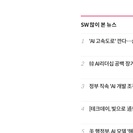
SW 많이 본 뉴스
1
'AI 고속도로' 깐다
2
韓 AI리더십 공백 장
3
정부 직속 'AI 개발
4
[테크데이, 빛으로 通
5
美 행정부, AI 모델 