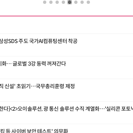
…삼성SDS 주도 국가AI컴퓨팅센터 착공
기화… 글로벌 3강 동력 꺼져간다
 조직 신설' 초읽기…국무총리훈령 제정
한다]<2>오이솔루션, 광 통신 솔루션 수직 계열화…'실리콘 포토닉
'해킹 등 사이버 보안 테스트' 의무화