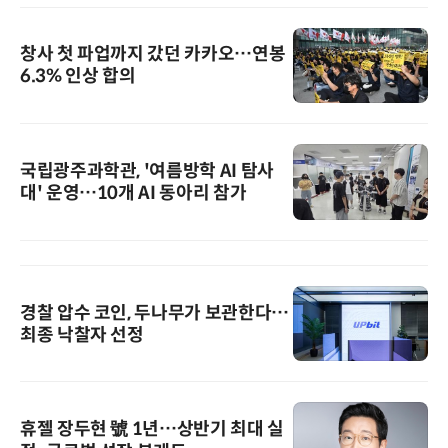
창사 첫 파업까지 갔던 카카오…연봉
6.3% 인상 합의
국립광주과학관, '여름방학 AI 탐사
대' 운영…10개 AI 동아리 참가
경찰 압수 코인, 두나무가 보관한다…
최종 낙찰자 선정
휴젤 장두현 號 1년…상반기 최대 실