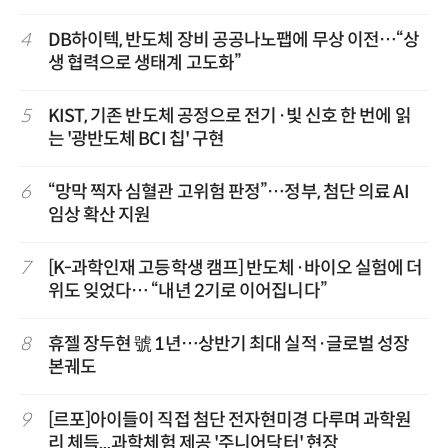
4
DB하이텍, 반도체 장비 공공나노팹에 무상 이전…“상
생 협력으로 생태계 고도화”
5
KIST, 기존 반도체 공정으로 전기·빛 신호 한 번에 읽
는 '광반도체 BCI 칩' 구현
6
“망막 찍자 심혈관 고위험 판정”…정부, 첨단 의료 AI
임상 확산 지원
7
[K-과학인재 고등학생 캠프] 반도체·바이오 실험에 더
위도 잊었다… “내년 2기로 이어집니다”
8
휴젤 장두현 號 1년…상반기 최대 실적·글로벌 성장
본궤도
9
[르포]아이들이 직접 첨단 전자현미경 다루며 과학원
리 체득...과학체험 제공 '주니어닥터' 현장