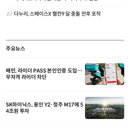
10
다누리, 스페이스X 팰컨9 달 충돌 전후 포착
주요뉴스
배민, 라이더 PASS 본인인증 도입…
무자격 라이더 차단
SK하이닉스, 용인 Y2·청주 M17에 5
4조원 투자