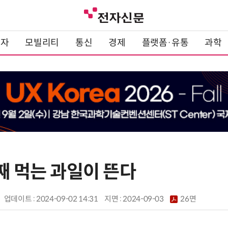
전자
모빌리티
통신
경제
플랫폼·유통
과학
째 먹는 과일이 뜬다
업데이트 : 2024-09-02 14:31
지면 :
2024-09-03
26면