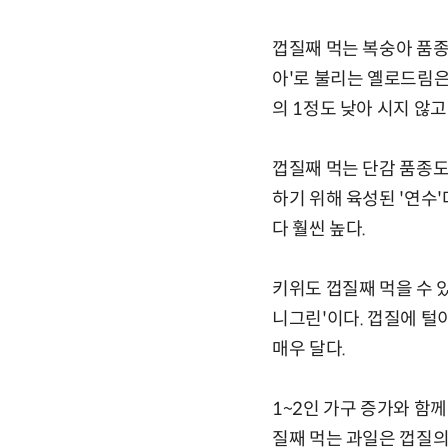
껍질째 먹는 복숭아 품종
아'로 불리는 옐로드림은
의 1정도 낮아 시지 않
껍질째 먹는 단감 품종도
하기 위해 육성된 '연수'
다 훨씬 높다.
키위도 껍질째 먹을 수 있
니그린'이다. 껍질에 털이
매우 달다.
1~2인 가구 증가와 함
질째 먹는 과일은 껍질의