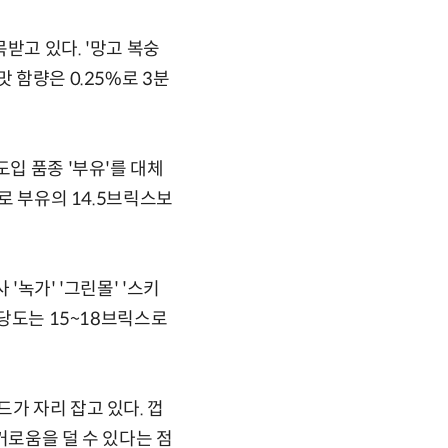
받고 있다. '망고 복숭
 함량은 0.25%로 3분
입 품종 '부유'를 대체
로 부유의 14.5브릭스보
'녹가' '그린몰' '스키
 당도는 15~18브릭스로
가 자리 잡고 있다. 껍
거로움을 덜 수 있다는 점