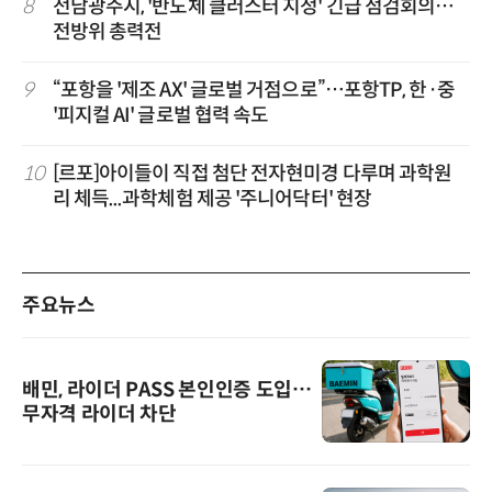
8
전남광주시, '반도체 클러스터 지정' 긴급 점검회의…
전방위 총력전
9
“포항을 '제조 AX' 글로벌 거점으로”…포항TP, 한·중
'피지컬 AI' 글로벌 협력 속도
10
[르포]아이들이 직접 첨단 전자현미경 다루며 과학원
리 체득...과학체험 제공 '주니어닥터' 현장
주요뉴스
배민, 라이더 PASS 본인인증 도입…
무자격 라이더 차단