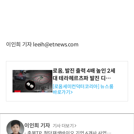
이인희 기자 leeih@etnews.com
로옴, 발진 출력 4배 높인 2세
대 테라헤르츠파 발진 디바이
스 개발
[로옴세미컨덕터코리아] 뉴스룸
바로가기>
이인희 기자
기사 더보기
충북TP, 첨단재생바이오 기업 6개사 사업화 본격 지원