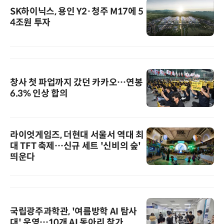
SK하이닉스, 용인 Y2·청주 M17에 5
4조원 투자
창사 첫 파업까지 갔던 카카오…연봉
6.3% 인상 합의
라이엇게임즈, 더현대 서울서 역대 최
대 TFT 축제…신규 세트 '신비의 숲'
띄운다
국립광주과학관, '여름방학 AI 탐사
대' 운영…10개 AI 동아리 참가