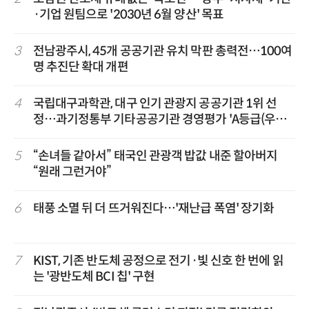
·기업 원팀으로 '2030년 6월 양산' 목표
3
전남광주시, 45개 공공기관 유치 막판 총력전…100여
명 추진단 확대 개편
4
국립대구과학관, 대구 인기 관광지 공공기관 1위 선
정…과기정통부 기타공공기관 경영평가 'A등급(우수)'
겹경사
5
“손녀들 같아서” 태국인 관광객 밥값 내준 할아버지
“원래 그런거야”
6
태풍 소멸 뒤 더 뜨거워진다…'재난급 폭염' 장기화
7
KIST, 기존 반도체 공정으로 전기·빛 신호 한 번에 읽
는 '광반도체 BCI 칩' 구현