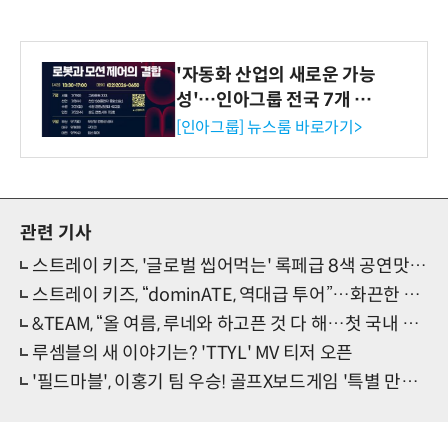
'자동화 산업의 새로운 가능
성'…인아그룹 전국 7개 도
시 세미나 페어 개최
[인아그룹] 뉴스룸 바로가기>
관련 기사
스트레이 키즈, '글로벌 씹어먹는' 록페급 8색 공연맛…'dominATE' 서울 솔로무대(현장)
스트레이 키즈, “dominATE, 역대급 투어”…화끈한 록힙합맛 오프닝 선사(현장)
&TEAM, “올 여름, 루네와 하고픈 것 다 해…첫 국내 아레나콘 설렘 드러내(현장)
루셈블의 새 이야기는? 'TTYL' MV 티저 오픈
'필드마블', 이홍기 팀 우승! 골프X보드게임 '특별 만남' 성료