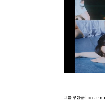
그룹 루셈블(Loossem