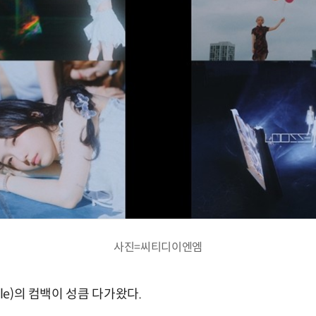
사진=씨티디이엔엠
ble)의 컴백이 성큼 다가왔다.