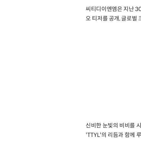
씨티디이엔엠은 지난 30
오 티저를 공개, 글로벌 크
신비한 눈빛의 비비를 시
'TTYL'의 리듬과 함