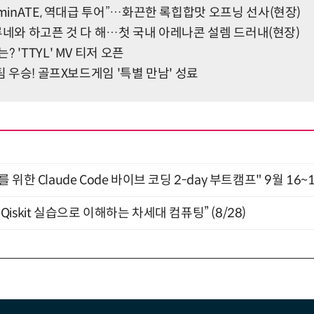
ominATE, 역대급 투어”…화끈한 록힙합맛 오프닝 선사(현장)
, 루네와 하고픈 것 다 해…첫 국내 아레나콘 설렘 드러내(현장)
 'TTYL' MV 티저 오픈
팀 우승! 골프X보드게임 '특별 만남' 성료
위한 Claude Code 바이브 코딩 2-day 부트캠프" 9월 16~
skit 실습으로 이해하는 차세대 컴퓨팅” (8/28)