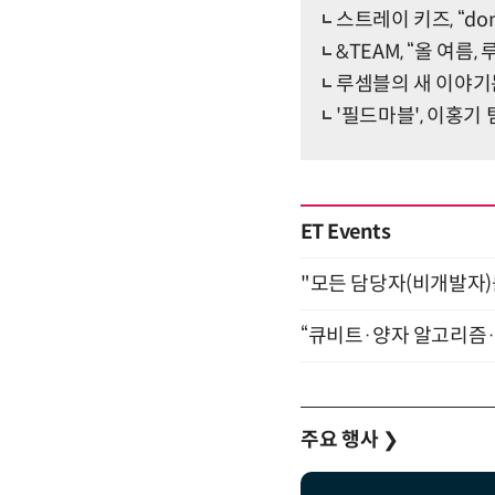
스트레이 키즈, “d
&TEAM, “올 여름
루셈블의 새 이야기는?
'필드마블', 이홍기 
ET Events
"모든 담당자(비개발자)를 
“큐비트·양자 알고리즘·Qi
주요 행사
❯