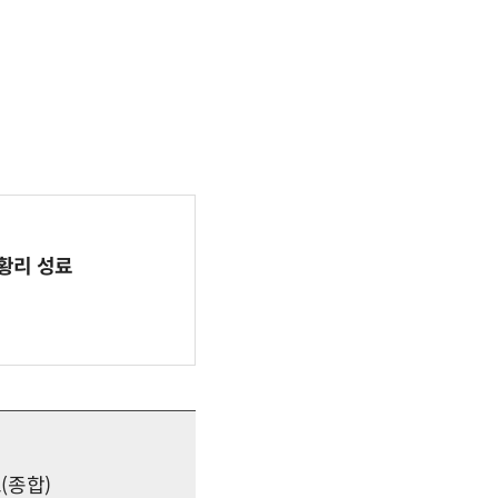
 성황리 성료
료(종합)