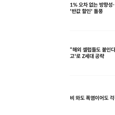
1% 오차 없는 방향성
'반값 할인' 돌풍
“해외 셀럽들도 붙인다”
고'로 Z세대 공략
비 와도 폭염이어도 걱