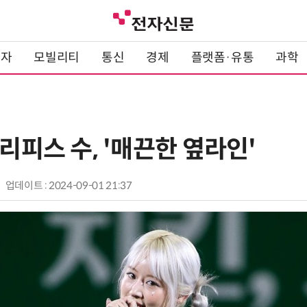
전자
모빌리티
통신
경제
플랫폼·유통
과학
쓰리피스 수, '매끈한 옆라인'
업데이트 : 2024-09-01 21:37