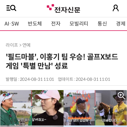
AI·SW
반도체
전자
모빌리티
통신
경제
라이프 > 연예
'필드마블', 이홍기 팀 우승! 골프X보드
게임 '특별 만남' 성료
발행일 : 2024-08-31 11:01
업데이트 : 2024-08-31 11:01