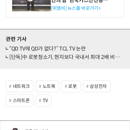
인의 밤' 한국가스안전공사
사장상 수상
[위엠비] 뉴스룸 바로가기>
관련 기사
“QD TV에 QD가 없다?” TCL TV 논란
[단독]中 로봇청소기, 현지보다 국내서 최대 2배 비싸다
네트워크
노트북
로봇
삼성전자
스마트폰
TV