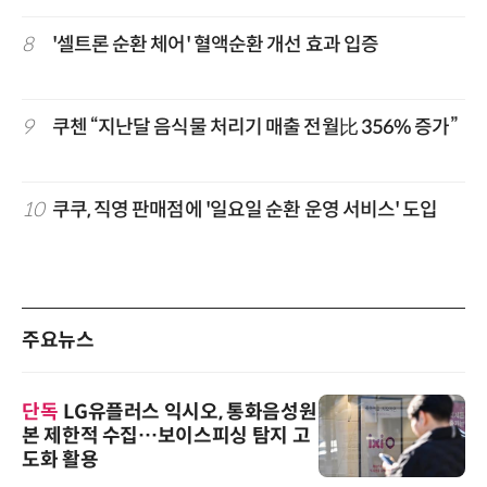
8
'셀트론 순환 체어' 혈액순환 개선 효과 입증
9
쿠첸 “지난달 음식물 처리기 매출 전월比 356% 증가”
10
쿠쿠, 직영 판매점에 '일요일 순환 운영 서비스' 도입
주요뉴스
단독
LG유플러스 익시오, 통화음성원
본 제한적 수집…보이스피싱 탐지 고
도화 활용