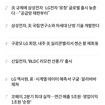
2
美 규제에 삼성전자·LG전자 '로청' 글로벌 출시 늦춘
다…“공급망 재편부터”
3
삼성전자, 美 국립연구소와 차세대 난방 기술 개발한다
4
구광모 LG 회장, 내주 美 실리콘밸리서 젠슨 황 재회동
5
신일전자, 'BLDC 리모컨 선풍기' 출시
6
LG 엑사원, 표·시계열 데이터 예측서 구글·알리바바
제쳐
7
코웨이, 2분기 최대 실적…연간 매출 5조원·영업이익
1조원 '순항'