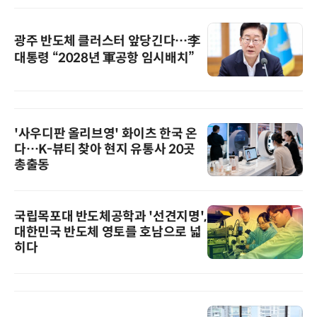
광주 반도체 클러스터 앞당긴다…李
대통령 “2028년 軍공항 임시배치”
'사우디판 올리브영' 화이츠 한국 온
다…K-뷰티 찾아 현지 유통사 20곳
총출동
국립목포대 반도체공학과 '선견지명',
대한민국 반도체 영토를 호남으로 넓
히다