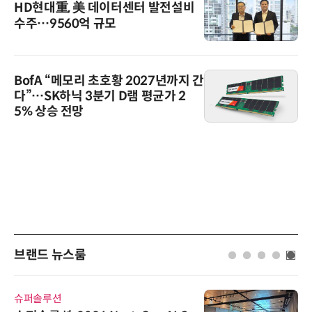
HD현대重, 美 데이터센터 발전설비
수주…9560억 규모
BofA “메모리 초호황 2027년까지 간
다”…SK하닉 3분기 D램 평균가 2
5% 상승 전망
브랜드 뉴스룸
슈퍼솔루션