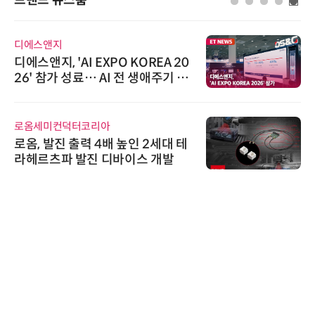
브랜드 뉴스룸
디에스앤지
디에스앤지, 'AI EXPO KOREA 20
26' 참가 성료… AI 전 생애주기 아
우르는 통합 솔루션 선봬
로옴세미컨덕터코리아
로옴, 발진 출력 4배 높인 2세대 테
라헤르츠파 발진 디바이스 개발