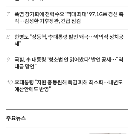
7
폭염 장기화에 전력수요 '역대 최대' 97.1GW 경신 촉
각…김성환 기후장관, 긴급 점검
8
한병도 “장동혁, 李대통령 발언 왜곡…악의적 정치공
세”
9
국힘, 李 대통령 '형소법 안 읽어봤다' 발언 공세…“역
대급 망언”
10
李대통령 “자원 총동원해 폭염 피해 최소화…내년도
예산안에도 반영”
주요뉴스