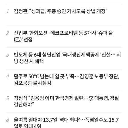
1
김정관, “성과급, 주총 승인 거치도록 상법 개정”
2
산업부, 한화오션·에코프로비엠 등 5개사 '슈퍼 을
(乙)' 선정
3
반도체 등 6대 첨단산업 '국내생산세액공제' 신설… 지
방 생산 시 혜택
4
활주로 50℃ 넘는데 쉴 곳 부족…김영훈 노동부 장관,
김포공항 불시점검
5
정점식 “김용범 이미 한국경제 빌런…李 대통령, 경질
결단해야”
6
올여름 열대야 13.7일 '역대 최다'…폭염일수도 15.7
일로 역대 4위