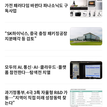
가전 패러다임 바뀐다 파나소닉도 구
독사업
“SK하이닉스, 중국 충칭 패키징공장
지분매각 등 검토”
모두의 AI, 통신·AI·클라우드·플랫
폼 참전한다…탐색전 치열
과기정통부, 4극 3특 자율형 R&D 가
동…“지역이 직접 미래 성장동력 찾
는다”