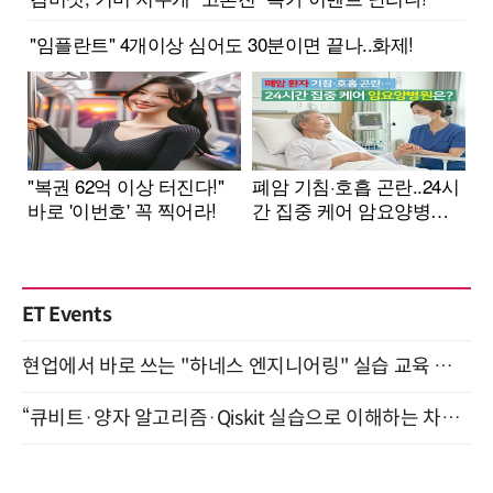
ET Events
현업에서 바로 쓰는 "하네스 엔지니어링" 실습 교육 워크숍 8월 20일 개최
“큐비트·양자 알고리즘·Qiskit 실습으로 이해하는 차세대 컴퓨팅” (8/28)