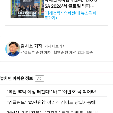
다래전략사업화센터, 'BIO U
SA 2026'서 글로벌 빅파마
와의 비즈니스 미팅 지원…K
[다래전략사업화센터] 뉴스룸 바
로가기>
-바이오 해외 진출 교두보 확
보
김시소 기자
기사 더보기
'셀트론 순환 체어' 혈액순환 개선 효과 입증
놓치면 아쉬운 정보
AD