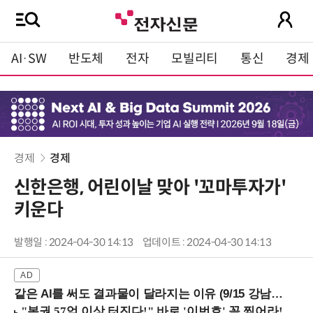
AI·SW
반도체
전자
모빌리티
통신
경제
경제
경제
신한은행, 어린이날 맞아 '꼬마투자가'
키운다
발행일 : 2024-04-30 14:13
업데이트 : 2024-04-30 14:13
같은 AI를 써도 결과물이 달라지는 이유 (9/15 강남역)