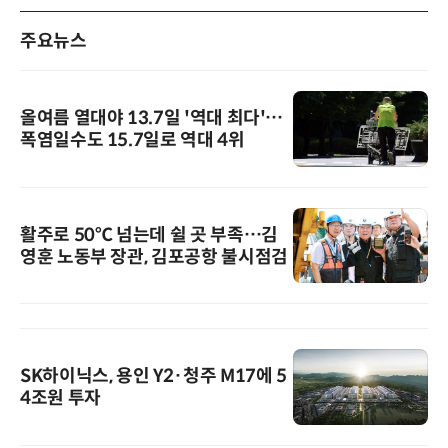
주요뉴스
올여름 열대야 13.7일 '역대 최다'…
폭염일수도 15.7일로 역대 4위
활주로 50℃ 넘는데 쉴 곳 부족…김
영훈 노동부 장관, 김포공항 불시점검
SK하이닉스, 용인 Y2·청주 M17에 5
4조원 투자