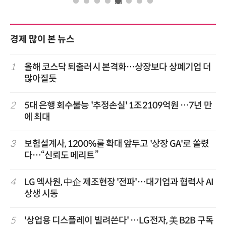
경제 많이 본 뉴스
1
올해 코스닥 퇴출러시 본격화…상장보다 상폐기업 더
많아질듯
2
5대 은행 회수불능 '추정손실' 1조2109억원 …7년 만
에 최대
3
보험설계사, 1200%룰 확대 앞두고 '상장 GA'로 쏠렸
다…“신뢰도 메리트”
4
LG 엑사원, 中企 제조현장 '전파'…대기업과 협력사 AI
상생 시동
5
'상업용 디스플레이 빌려쓴다' …LG전자, 美 B2B 구독