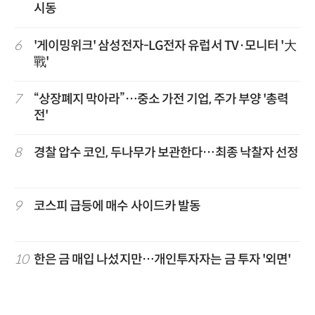
시동
6
'게이밍위크' 삼성전자-LG전자 유럽서 TV·모니터 '大
戰'
7
“상장폐지 막아라”…중소 가전 기업, 주가 부양 '총력
전'
8
경찰 압수 코인, 두나무가 보관한다…최종 낙찰자 선정
9
코스피 급등에 매수 사이드카 발동
10
한은 금 매입 나섰지만…개인투자자는 금 투자 '외면'