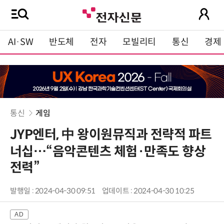
AI·SW
반도체
전자
모빌리티
통신
경제
통신
게임
JYP엔터, 中 왕이원뮤직과 전략적 파트
너십…“음악콘텐츠 체험·만족도 향상
전력”
발행일 : 2024-04-30 09:51
업데이트 : 2024-04-30 10:25