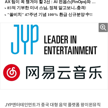
AX 팀이 꼭 챙겨야 할 2선 : AI 핀옵스(FinOps)와 토큰 거버넌스 (8/21 잠실역)
JYP엔터테인먼트가 중국 대형 음악 플랫폼 왕이윈뮤직