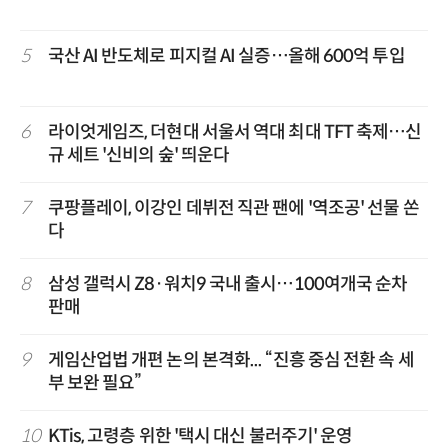
5
국산 AI 반도체로 피지컬 AI 실증…올해 600억 투입
6
라이엇게임즈, 더현대 서울서 역대 최대 TFT 축제…신
규 세트 '신비의 숲' 띄운다
7
쿠팡플레이, 이강인 데뷔전 직관 팬에 '역조공' 선물 쏜
다
8
삼성 갤럭시 Z8·워치9 국내 출시…100여개국 순차
판매
9
게임산업법 개편 논의 본격화... “진흥 중심 전환 속 세
부 보완 필요”
10
KTis, 고령층 위한 '택시 대신 불러주기' 운영