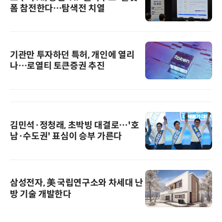
폼 참전한다…탐색전 치열
기관만 투자하던 특허, 개인에 열리
나…로열티 토큰증권 추진
김민석·정청래, 초박빙 대결로…'호
남·수도권' 표심이 승부 가른다
삼성전자, 美 국립연구소와 차세대 난
방 기술 개발한다