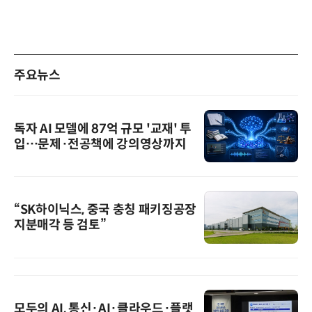
주요뉴스
독자 AI 모델에 87억 규모 '교재' 투
입…문제·전공책에 강의영상까지
“SK하이닉스, 중국 충칭 패키징공장
지분매각 등 검토”
모두의 AI, 통신·AI·클라우드·플랫