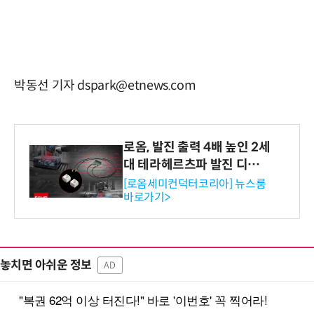
박동선 기자 dspark@etnews.com
로옴, 발진 출력 4배 높인 2세
대 테라헤르츠파 발진 디바이
스 개발
[로옴세미컨덕터코리아] 뉴스룸
바로가기>
놓치면 아쉬운 정보
AD