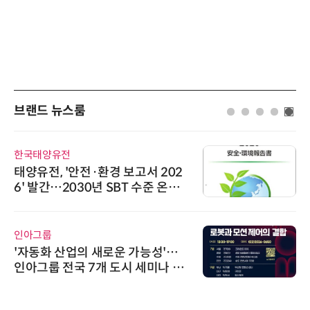
브랜드 뉴스룸
한국태양유전
태양유전, '안전·환경 보고서 202
6' 발간…2030년 SBT 수준 온실
가스 감축 추진
인아그룹
'자동화 산업의 새로운 가능성'…
인아그룹 전국 7개 도시 세미나 페
어 개최