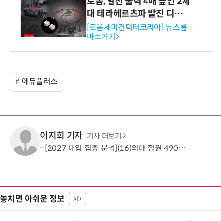
로옴, 발진 출력 4배 높인 2세
대 테라헤르츠파 발진 디바이
스 개발
[로옴세미컨덕터코리아] 뉴스룸
바로가기>
에듀플러스
이지희 기자
기사 더보기
[2027 대입 집중 분석](16)의대 정원 490명 늘었지만…서울·수도권은 전형 변화에 주목
놓치면 아쉬운 정보
AD