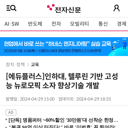
AI·SW
반도체
전자
모빌리티
통신
경제
정치·정책
교육
[에듀플러스]인하대, 텔루린 기반 고성
능 뉴로모픽 소자 향상기술 개발
발행일 : 2024-04-29 15:00
업데이트 : 2024-04-29 18:35
[단독] 명품퍼터 ~60%할인 '10만원'대 선착순 한정판매!