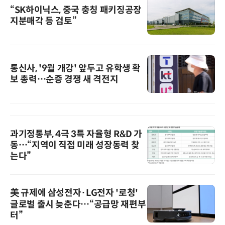
“SK하이닉스, 중국 충칭 패키징공장
지분매각 등 검토”
통신사, '9월 개강' 앞두고 유학생 확
보 총력…순증 경쟁 새 격전지
과기정통부, 4극 3특 자율형 R&D 가
동…“지역이 직접 미래 성장동력 찾
는다”
美 규제에 삼성전자·LG전자 '로청'
글로벌 출시 늦춘다…“공급망 재편부
터”