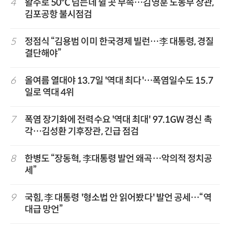
4
활주로 50℃ 넘는데 쉴 곳 부족…김영훈 노동부 장관,
김포공항 불시점검
5
정점식 “김용범 이미 한국경제 빌런…李 대통령, 경질
결단해야”
6
올여름 열대야 13.7일 '역대 최다'…폭염일수도 15.7
일로 역대 4위
7
폭염 장기화에 전력수요 '역대 최대' 97.1GW 경신 촉
각…김성환 기후장관, 긴급 점검
8
한병도 “장동혁, 李대통령 발언 왜곡…악의적 정치공
세”
9
국힘, 李 대통령 '형소법 안 읽어봤다' 발언 공세…“역
대급 망언”