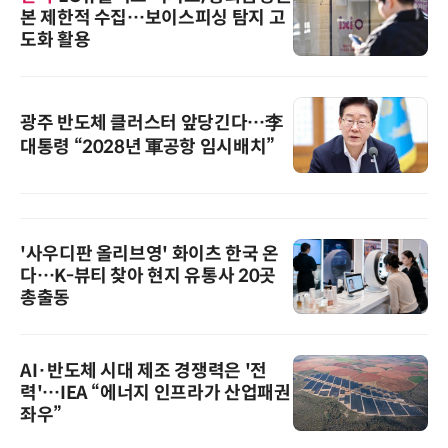
본 제한적 수집…보이스피싱 탐지 고
도화 활용
광주 반도체 클러스터 앞당긴다…李
대통령 “2028년 軍공항 임시배치”
'사우디판 올리브영' 화이츠 한국 온
다…K-뷰티 찾아 현지 유통사 20곳
총출동
AI·반도체 시대 제조 경쟁력은 '전
력'…IEA “에너지 인프라가 산업패권
좌우”