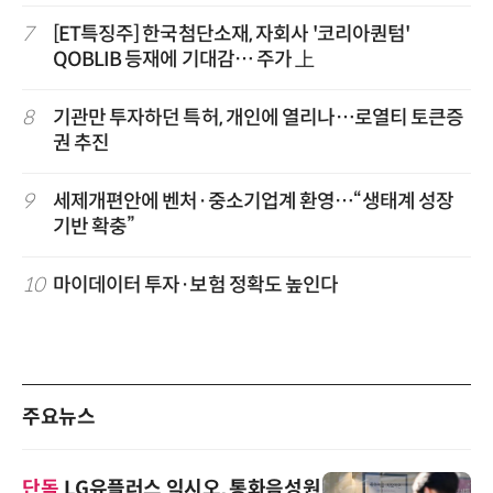
7
[ET특징주] 한국첨단소재, 자회사 '코리아퀀텀'
QOBLIB 등재에 기대감… 주가 上
8
기관만 투자하던 특허, 개인에 열리나…로열티 토큰증
권 추진
9
세제개편안에 벤처·중소기업계 환영…“생태계 성장
기반 확충”
10
마이데이터 투자·보험 정확도 높인다
주요뉴스
단독
LG유플러스 익시오, 통화음성원