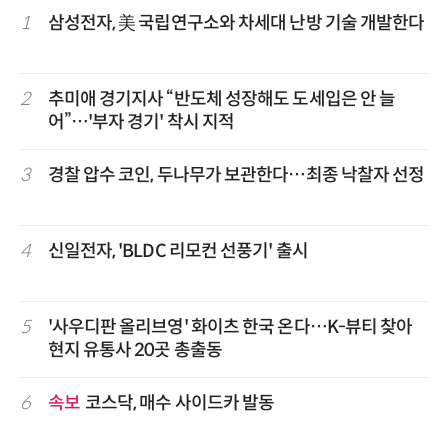
1
삼성전자, 美 국립연구소와 차세대 난방 기술 개발한다
2
추미애 경기지사 “반도체 성장해도 도세입은 안 늘
어”…'부자 경기' 착시 지적
3
경찰 압수 코인, 두나무가 보관한다…최종 낙찰자 선정
4
신일전자, 'BLDC 리모컨 선풍기' 출시
5
'사우디판 올리브영' 화이츠 한국 온다…K-뷰티 찾아
현지 유통사 20곳 총출동
6
속보
코스닥, 매수 사이드카 발동