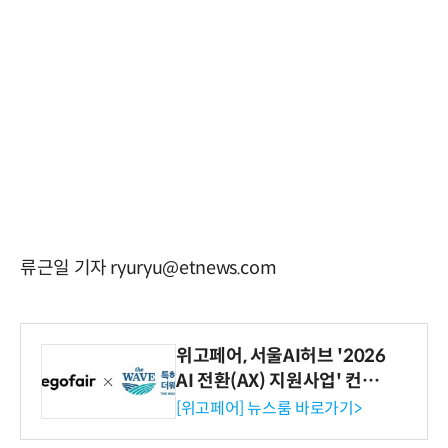
류근일 기자 ryuryu@etnews.com
위고페어, 서울AI허브 '2026
AI 전환(AX) 지원사업' 컨소
시엄 선정
[위고페어] 뉴스룸 바로가기>