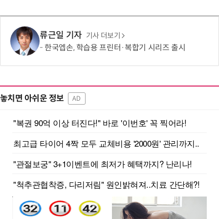
류근일 기자
기사 더보기
한국엡손, 학습용 프린터·복합기 시리즈 출시
놓치면 아쉬운 정보
AD