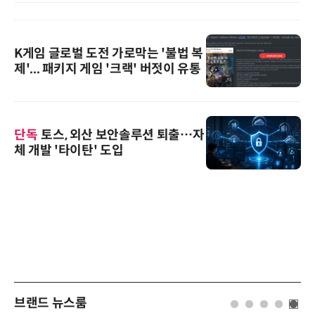
K게임 글로벌 도전 가로막는 '불법 복
제'... 패키지 게임 '크랙' 버젓이 유통
단독
토스, 외산 보안솔루션 퇴출…자
체 개발 '타이탄' 도입
브랜드 뉴스룸