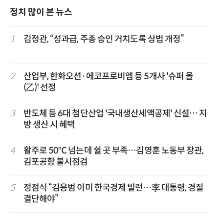
정치 많이 본 뉴스
1
김정관, “성과급, 주총 승인 거치도록 상법 개정”
2
산업부, 한화오션·에코프로비엠 등 5개사 '슈퍼 을
(乙)' 선정
3
반도체 등 6대 첨단산업 '국내생산세액공제' 신설… 지
방 생산 시 혜택
4
활주로 50℃ 넘는데 쉴 곳 부족…김영훈 노동부 장관,
김포공항 불시점검
5
정점식 “김용범 이미 한국경제 빌런…李 대통령, 경질
결단해야”