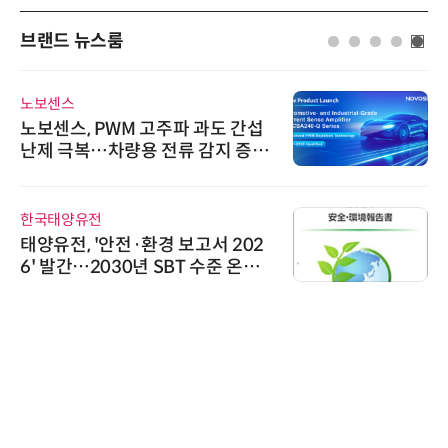
브랜드 뉴스룸
노보센스
노보센스, PWM 고주파 과도 간섭
난제 극복…차량용 전류 감지 증폭
기
한국태양유전
태양유전, '안전·환경 보고서 202
6' 발간…2030년 SBT 수준 온실
가스 감축 추진