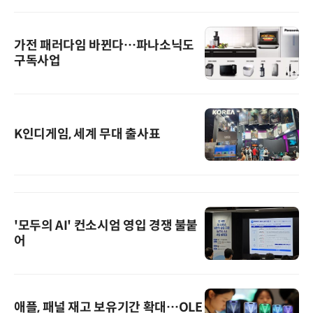
가전 패러다임 바뀐다…파나소닉도
구독사업
K인디게임, 세계 무대 출사표
'모두의 AI' 컨소시엄 영입 경쟁 불붙
어
애플, 패널 재고 보유기간 확대…OLE