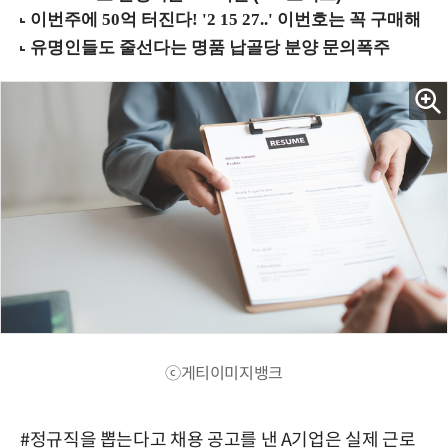
ⓒ게티이미지뱅크
#정규직을 뽑는다고 채용 공고를 낸 A기업은 실제 근로