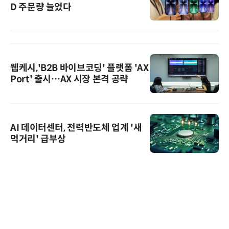
D 주문량 늘었다
웹케시,'B2B 바이브코딩' 플랫폼 'AX
Port' 출시…AX 시장 본격 공략
AI 데이터센터, 전력반도체 업계 '새
먹거리' 급부상