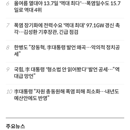
6
올여름 열대야 13.7일 '역대 최다'…폭염일수도 15.7
일로 역대 4위
7
폭염 장기화에 전력수요 '역대 최대' 97.1GW 경신 촉
각…김성환 기후장관, 긴급 점검
8
한병도 “장동혁, 李대통령 발언 왜곡…악의적 정치공
세”
9
국힘, 李 대통령 '형소법 안 읽어봤다' 발언 공세…“역
대급 망언”
10
李대통령 “자원 총동원해 폭염 피해 최소화…내년도
예산안에도 반영”
주요뉴스