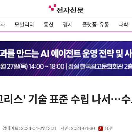
전자
모빌리티
통신
경제
플랫폼·유통
과학
태그리스' 기술 표준 수립 나서…
업데이트 : 2024-04-29 13:21
지면 :
2024-04-30
10면