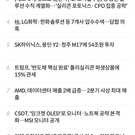
루션 수직 계열화…'실리콘 포토닉스·CPO 집중 공략'
4
檢, LG화학·한화솔루션 등 7개사 압수수색…담합 의
혹
5
SK하이닉스, 용인 Y2·청주 M17에 54조원 투자
6
트럼프, '반도체 핵심 원료' 폴리실리콘 파생상품에
15% 관세
7
AMD, 데이터센터 매출 2배 급증…2분기 사상 최대 매
출
8
CSOT, '잉크젯 OLED'로 모니터·노트북 공략 본격
화…MSI 모니터 공개