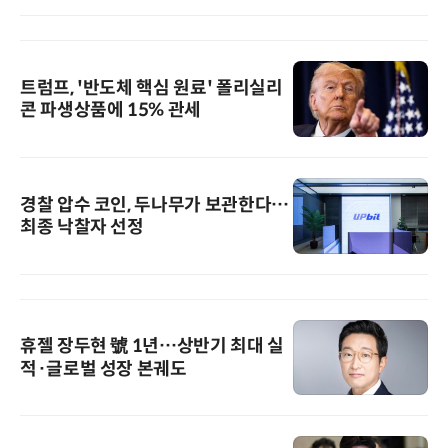
트럼프, '반도체 핵심 원료' 폴리실리
콘 파생상품에 15% 관세
경찰 압수 코인, 두나무가 보관한다…
최종 낙찰자 선정
휴젤 장두현 號 1년…상반기 최대 실
적·글로벌 성장 본궤도