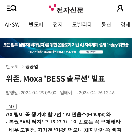
AI·SW
반도체
전자
모빌리티
통신
경제
반도체
중공업
위존, Moxa 'BESS 솔루션' 발표
발행일 : 2024-04-29 09:00
업데이트 : 2024-04-26 13:46
AX 팀이 꼭 챙겨야 할 2선 : AI 핀옵스(FinOps)와 토큰 거버넌스 (8/21 잠실역)