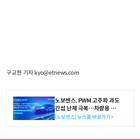
구교현 기자 kyo@etnews.com
노보센스, PWM 고주파 과도
간섭 난제 극복…차량용 전
류 감지 증폭기
[노보센스] 뉴스룸 바로가기>