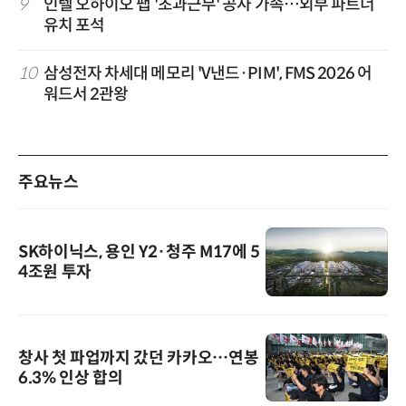
9
인텔 오하이오 팹 '초과근무' 공사 가속…외부 파트너
유치 포석
10
삼성전자 차세대 메모리 'V낸드·PIM', FMS 2026 어
워드서 2관왕
주요뉴스
SK하이닉스, 용인 Y2·청주 M17에 5
4조원 투자
창사 첫 파업까지 갔던 카카오…연봉
6.3% 인상 합의