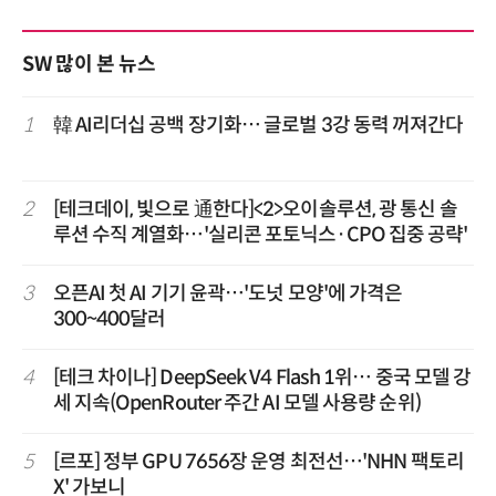
SW 많이 본 뉴스
1
韓 AI리더십 공백 장기화… 글로벌 3강 동력 꺼져간다
2
[테크데이, 빛으로 通한다]<2>오이솔루션, 광 통신 솔
루션 수직 계열화…'실리콘 포토닉스·CPO 집중 공략'
3
오픈AI 첫 AI 기기 윤곽…'도넛 모양'에 가격은
300~400달러
4
[테크 차이나] DeepSeek V4 Flash 1위… 중국 모델 강
세 지속(OpenRouter 주간 AI 모델 사용량 순위)
5
[르포] 정부 GPU 7656장 운영 최전선…'NHN 팩토리
X' 가보니