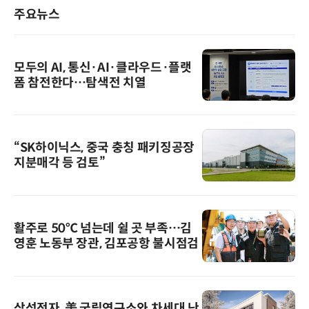
주요뉴스
모두의 AI, 통신·AI·클라우드·플랫
폼 참전한다…탐색전 치열
“SK하이닉스, 중국 충칭 패키징공장
지분매각 등 검토”
활주로 50℃ 넘는데 쉴 곳 부족…김
영훈 노동부 장관, 김포공항 불시점검
삼성전자, 美 국립연구소와 차세대 난