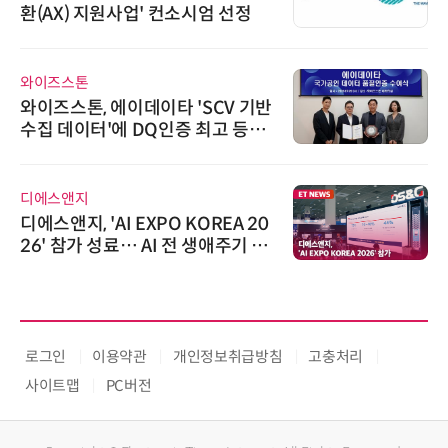
환(AX) 지원사업' 컨소시엄 선정
와이즈스톤
와이즈스톤, 에이데이타 'SCV 기반
수집 데이터'에 DQ인증 최고 등급
수여
디에스앤지
디에스앤지, 'AI EXPO KOREA 20
26' 참가 성료… AI 전 생애주기 아
우르는 통합 솔루션 선봬
로그인
이용약관
개인정보취급방침
고충처리
사이트맵
PC버전