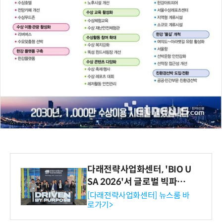
다래전략사업화센터, 'BIO U
SA 2026'서 글로벌 빅파마
와의 비즈니스 미팅 지원…K
[다래전략사업화센터] 뉴스룸 바
로가기>
-바이오 해외 진출 교두보 확
보