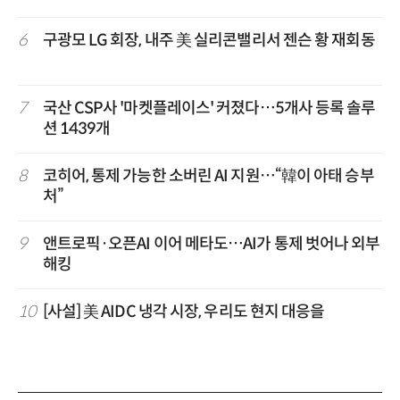
6
구광모 LG 회장, 내주 美 실리콘밸리서 젠슨 황 재회동
7
국산 CSP사 '마켓플레이스' 커졌다…5개사 등록 솔루
션 1439개
8
코히어, 통제 가능한 소버린 AI 지원…“韓이 아태 승부
처”
9
앤트로픽·오픈AI 이어 메타도…AI가 통제 벗어나 외부
해킹
10
[사설] 美 AIDC 냉각 시장, 우리도 현지 대응을