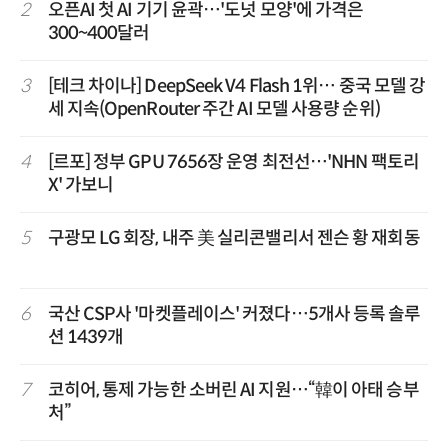
2
오픈AI 첫 AI 기기 윤곽…'도넛 모양'에 가격은
300~400달러
3
[테크 차이나] DeepSeek V4 Flash 1위… 중국 모델 강
세 지속(OpenRouter 주간 AI 모델 사용량 순위)
4
[르포] 정부 GPU 7656장 운영 최전선…'NHN 팩토리
X' 가보니
5
구광모 LG 회장, 내주 美 실리콘밸리서 젠슨 황 재회동
6
국산 CSP사 '마켓플레이스' 커졌다…5개사 등록 솔루
션 1439개
7
코히어, 통제 가능한 소버린 AI 지원…“韓이 아태 승부
처”