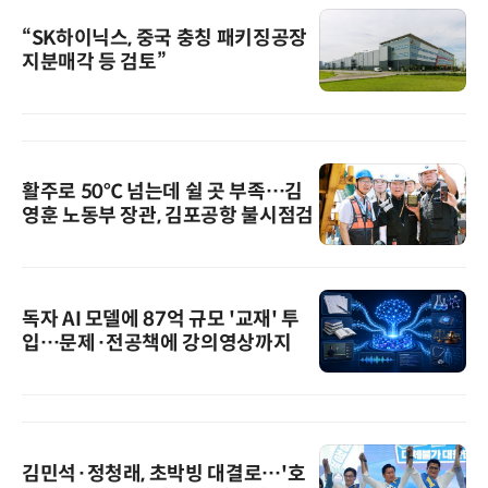
“SK하이닉스, 중국 충칭 패키징공장
지분매각 등 검토”
활주로 50℃ 넘는데 쉴 곳 부족…김
영훈 노동부 장관, 김포공항 불시점검
독자 AI 모델에 87억 규모 '교재' 투
입…문제·전공책에 강의영상까지
김민석·정청래, 초박빙 대결로…'호