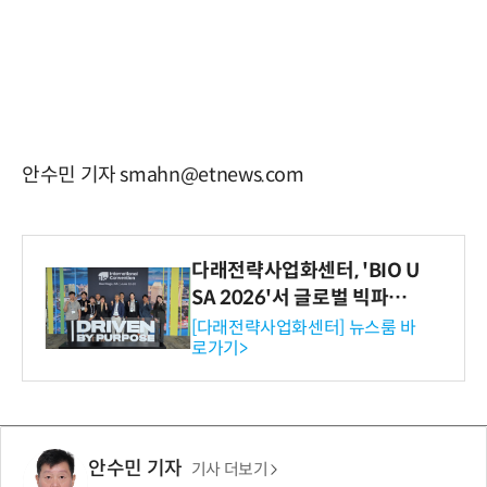
안수민 기자 smahn@etnews.com
다래전략사업화센터, 'BIO U
SA 2026'서 글로벌 빅파마
와의 비즈니스 미팅 지원…K
[다래전략사업화센터] 뉴스룸 바
로가기>
-바이오 해외 진출 교두보 확
보
안수민 기자
기사 더보기