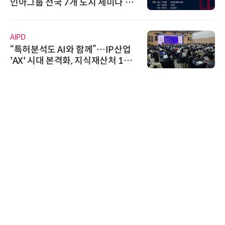
미나 페
공 ERP·DX 사업 협력
위고페어
IP산업
위고페어, 서울AI허브 '2026 
산처 1호
환(AX) 지원사업' 컨소시엄 
에이블스토어
시놀로지, SK네트웍스서비스
상 보안 카메라 국내 독점 판매
트너십 체결