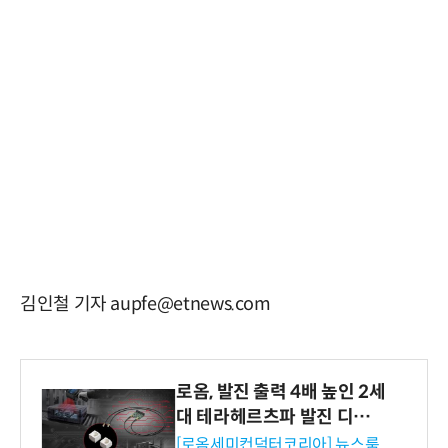
김인철 기자 aupfe@etnews.com
로옴, 발진 출력 4배 높인 2세
대 테라헤르츠파 발진 디바이
스 개발
[로옴세미컨덕터코리아] 뉴스룸