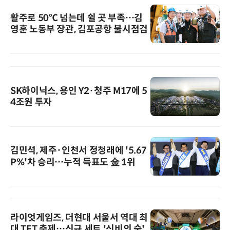
활주로 50℃ 넘는데 쉴 곳 부족…김
영훈 노동부 장관, 김포공항 불시점검
SK하이닉스, 용인 Y2·청주 M17에 5
4조원 투자
김민석, 제주·인천서 정청래에 '5.67
P%'차 승리…누적 득표도 金 1위
라이엇게임즈, 더현대 서울서 역대 최
대 TFT 축제…신규 세트 '신비의 숲'