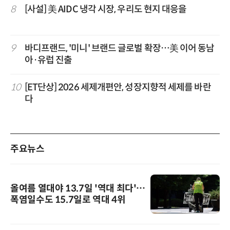
8
[사설] 美 AIDC 냉각 시장, 우리도 현지 대응을
9
바디프랜드, '미니' 브랜드 글로벌 확장…美 이어 동남
아·유럽 진출
10
[ET단상] 2026 세제개편안, 성장지향적 세제를 바란
다
주요뉴스
올여름 열대야 13.7일 '역대 최다'…
폭염일수도 15.7일로 역대 4위