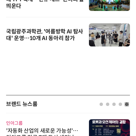
띄운다
국립광주과학관, '여름방학 AI 탐사
대' 운영…10개 AI 동아리 참가
브랜드 뉴스룸
씨앤에프시스템
능성'…
씨앤에프시스템, 오웬스그룹