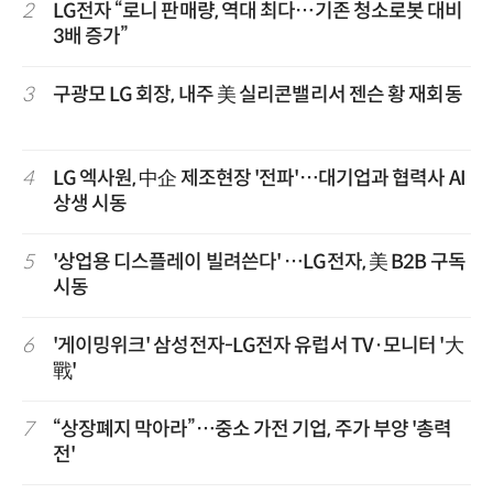
2
LG전자 “로니 판매량, 역대 최다…기존 청소로봇 대비
3배 증가”
3
구광모 LG 회장, 내주 美 실리콘밸리서 젠슨 황 재회동
4
LG 엑사원, 中企 제조현장 '전파'…대기업과 협력사 AI
상생 시동
5
'상업용 디스플레이 빌려쓴다' …LG전자, 美 B2B 구독
시동
6
'게이밍위크' 삼성전자-LG전자 유럽서 TV·모니터 '大
戰'
7
“상장폐지 막아라”…중소 가전 기업, 주가 부양 '총력
전'