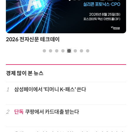
2026 전자신문 테크데이
경제 많이 본 뉴스
1
삼성페이에서 '티머니 K-패스' 쓴다
2
단독
쿠팡에서 카드대출 받는다