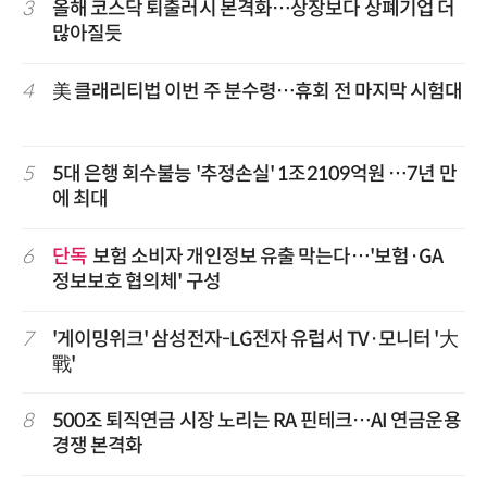
3
올해 코스닥 퇴출러시 본격화…상장보다 상폐기업 더
많아질듯
4
美 클래리티법 이번 주 분수령…휴회 전 마지막 시험대
5
5대 은행 회수불능 '추정손실' 1조2109억원 …7년 만
에 최대
6
단독
보험 소비자 개인정보 유출 막는다…'보험·GA
정보보호 협의체' 구성
7
'게이밍위크' 삼성전자-LG전자 유럽서 TV·모니터 '大
戰'
8
500조 퇴직연금 시장 노리는 RA 핀테크…AI 연금운용
경쟁 본격화