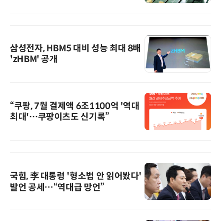
삼성전자, HBM5 대비 성능 최대 8배
'zHBM' 공개
“쿠팡, 7월 결제액 6조1100억 '역대
최대'…쿠팡이츠도 신기록”
국힘, 李 대통령 '형소법 안 읽어봤다'
발언 공세…“역대급 망언”