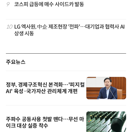
9
코스피 급등에 매수 사이드카 발동
10
LG 엑사원, 中企 제조현장 '전파'…대기업과 협력사 AI
상생 시동
주요뉴스
정부, 경제구조혁신 본격화…'피지컬
AI' 육성·국가자산 관리체계 개편
주파수 공동사용 첫발 뗀다…무선 마
이크 대상 실증 착수