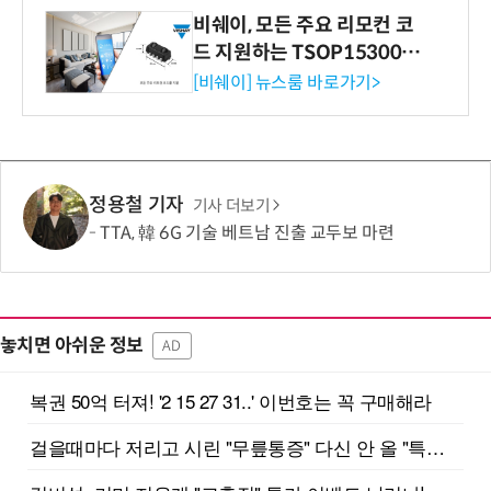
비쉐이, 모든 주요 리모컨 코
드 지원하는 TSOP15300 시
리즈 IR 수신기 출시
[비쉐이] 뉴스룸 바로가기>
정용철 기자
기사 더보기
TTA, 韓 6G 기술 베트남 진출 교두보 마련
놓치면 아쉬운 정보
AD