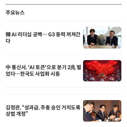
주요뉴스
韓 AI 리더십 공백… G3 동력 꺼져간
다
中 통신사, 'AI 토큰'으로 분기 2兆 벌
었다…한국도 사업화 시동
김정관, “성과급, 주총 승인 거치도록
상법 개정”