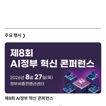
주요 행사
❯
제8회 AI정부 혁신 콘퍼런스