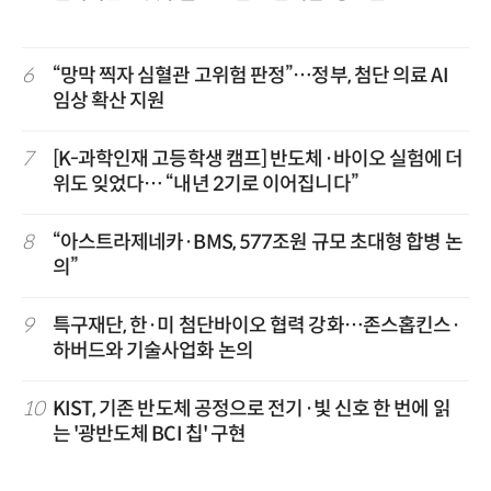
6
“망막 찍자 심혈관 고위험 판정”…정부, 첨단 의료 AI
임상 확산 지원
7
[K-과학인재 고등학생 캠프] 반도체·바이오 실험에 더
위도 잊었다… “내년 2기로 이어집니다”
8
“아스트라제네카·BMS, 577조원 규모 초대형 합병 논
의”
9
특구재단, 한·미 첨단바이오 협력 강화…존스홉킨스·
하버드와 기술사업화 논의
10
KIST, 기존 반도체 공정으로 전기·빛 신호 한 번에 읽
는 '광반도체 BCI 칩' 구현