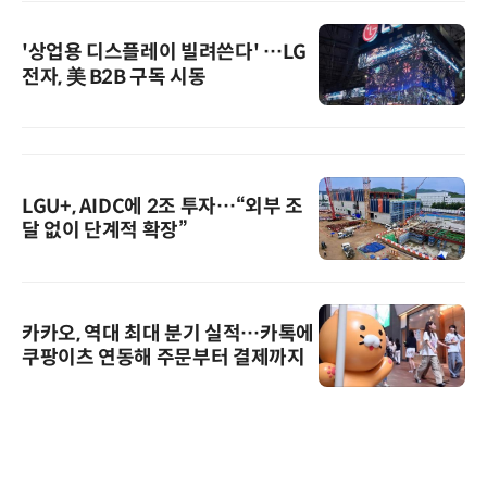
'상업용 디스플레이 빌려쓴다' …LG
전자, 美 B2B 구독 시동
LGU+, AIDC에 2조 투자…“외부 조
달 없이 단계적 확장”
카카오, 역대 최대 분기 실적…카톡에
쿠팡이츠 연동해 주문부터 결제까지