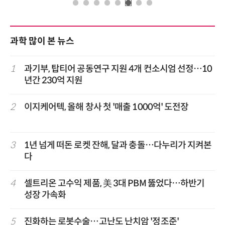
과학 많이 본 뉴스
1
과기부, 탑티어 공동연구 지원 4개 컨소시엄 선정…10
년간 230억 지원
2
이지케어텍, 올해 창사 첫 '매출 1000억' 도전장
3
1년 넘게 떠돈 로켓 잔해, 달과 충돌…다누리가 지켜본
다
4
셀트리온 고수익 제품, 美 3대 PBM 뚫었다…하반기
성장 가속화
5
진화하는 로봇수술…고난도 난치암 '정조준'