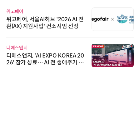
위고페어
위고페어, 서울AI허브 '2026 AI 전
환(AX) 지원사업' 컨소시엄 선정
디에스앤지
디에스앤지, 'AI EXPO KOREA 20
26' 참가 성료… AI 전 생애주기 아
우르는 통합 솔루션 선봬