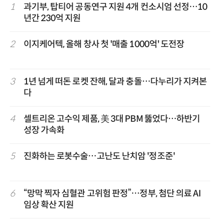
1
과기부, 탑티어 공동연구 지원 4개 컨소시엄 선정…10
년간 230억 지원
2
이지케어텍, 올해 창사 첫 '매출 1000억' 도전장
3
1년 넘게 떠돈 로켓 잔해, 달과 충돌…다누리가 지켜본
다
4
셀트리온 고수익 제품, 美 3대 PBM 뚫었다…하반기
성장 가속화
5
진화하는 로봇수술…고난도 난치암 '정조준'
6
“망막 찍자 심혈관 고위험 판정”…정부, 첨단 의료 AI
임상 확산 지원