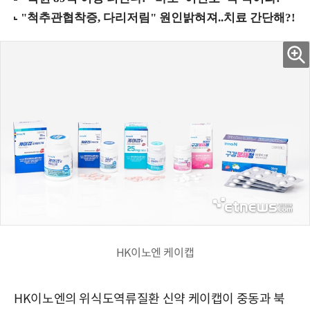
HK이노엔 케이캡
HK이노엔의 위식도역류질환 신약 케이캡이 중동과 북