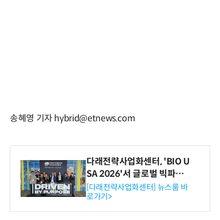
송혜영 기자 hybrid@etnews.com
다래전략사업화센터, 'BIO U
SA 2026'서 글로벌 빅파마
와의 비즈니스 미팅 지원…K
[다래전략사업화센터] 뉴스룸 바
로가기>
-바이오 해외 진출 교두보 확
보