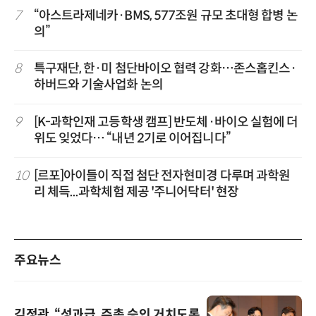
7
“아스트라제네카·BMS, 577조원 규모 초대형 합병 논
의”
8
특구재단, 한·미 첨단바이오 협력 강화…존스홉킨스·
하버드와 기술사업화 논의
9
[K-과학인재 고등학생 캠프] 반도체·바이오 실험에 더
위도 잊었다… “내년 2기로 이어집니다”
10
[르포]아이들이 직접 첨단 전자현미경 다루며 과학원
리 체득...과학체험 제공 '주니어닥터' 현장
주요뉴스
김정관, “성과급, 주총 승인 거치도록