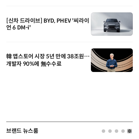
[신차 드라이브] BYD, PHEV '씨라이
언 6 DM-i'
韓 앱스토어 시장 5년 만에 38조원…
개발자 90%에 無수수료
브랜드 뉴스룸