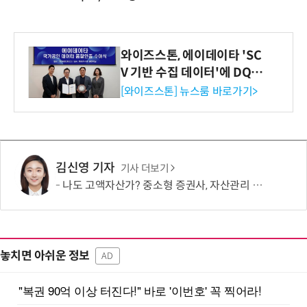
와이즈스톤, 에이데이타 'SC
V 기반 수집 데이터'에 DQ인
증 최고 등급 수여
[와이즈스톤] 뉴스룸 바로가기>
김신영 기자
기사 더보기
나도 고액자산가? 중소형 증권사, 자산관리 문턱 낮췄다
놓치면 아쉬운 정보
AD