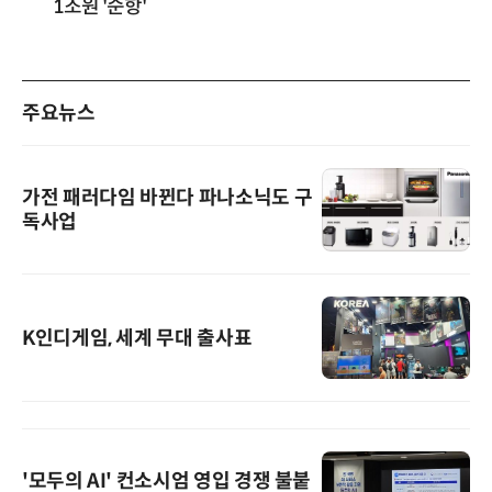
1조원 '순항'
주요뉴스
가전 패러다임 바뀐다 파나소닉도 구
독사업
K인디게임, 세계 무대 출사표
'모두의 AI' 컨소시엄 영입 경쟁 불붙