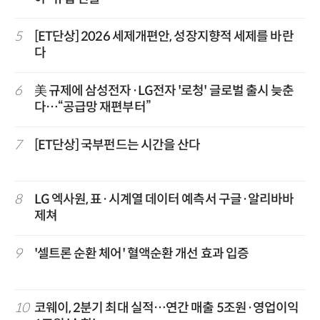
5
[ET단상] 2026 세제개편안, 성장지향적 세제를 바란
다
6
美 규제에 삼성전자·LG전자 '로청' 글로벌 출시 늦춘
다…“공급망 재편부터”
7
[ET단상] 국부펀드는 시간을 산다
8
LG 엑사원, 표·시계열 데이터 예측서 구글·알리바바
제쳐
9
'셀트론 순환 체어' 혈액순환 개선 효과 입증
10
코웨이, 2분기 최대 실적…연간 매출 5조원·영업이익