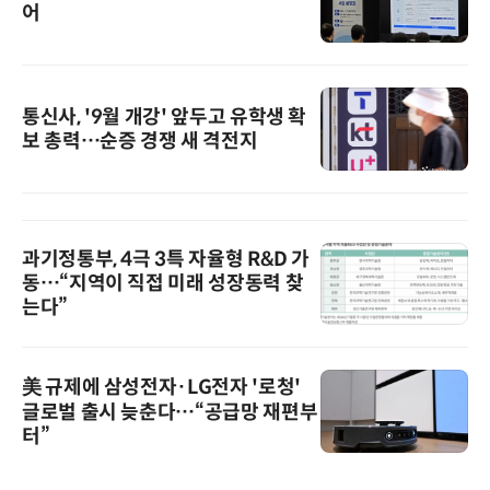
어
통신사, '9월 개강' 앞두고 유학생 확
보 총력…순증 경쟁 새 격전지
과기정통부, 4극 3특 자율형 R&D 가
동…“지역이 직접 미래 성장동력 찾
는다”
美 규제에 삼성전자·LG전자 '로청'
글로벌 출시 늦춘다…“공급망 재편부
터”