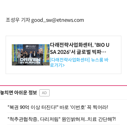
조성우 기자 good_sw@etnews.com
다래전략사업화센터, 'BIO U
SA 2026'서 글로벌 빅파마
와의 비즈니스 미팅 지원…K
[다래전략사업화센터] 뉴스룸 바
로가기>
-바이오 해외 진출 교두보 확
보
놓치면 아쉬운 정보
AD