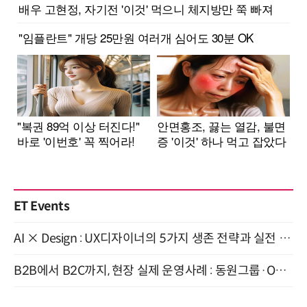
ET Events
AI × Design : UX디자이너의 5가지 생존 전략과 실전 대응 8월 28일 개최
B2B에서 B2C까지, 현장 실제 운영사례 : 동원그룹·OCI·다이닝브랜즈그룹·당근 (8/27)