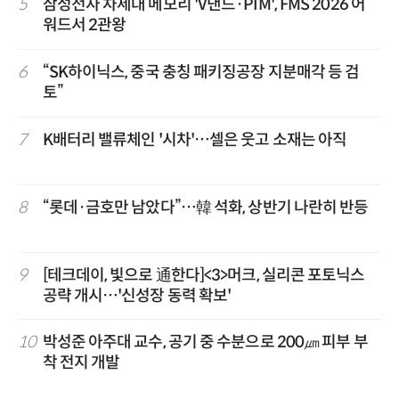
5
삼성전자 차세대 메모리 'V낸드·PIM', FMS 2026 어
워드서 2관왕
6
“SK하이닉스, 중국 충칭 패키징공장 지분매각 등 검
토”
7
K배터리 밸류체인 '시차'…셀은 웃고 소재는 아직
8
“롯데·금호만 남았다”…韓 석화, 상반기 나란히 반등
9
[테크데이, 빛으로 通한다]<3>머크, 실리콘 포토닉스
공략 개시…'신성장 동력 확보'
10
박성준 아주대 교수, 공기 중 수분으로 200㎛ 피부 부
착 전지 개발