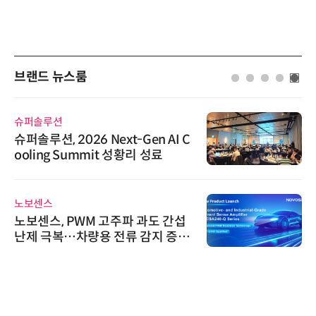
브랜드 뉴스룸
루션
인아그룹
, 2026 Next-Gen AI C
'자동화 
ng Summit 성황리 성료
인아그룹 
어 개최
스
한국태양유
, PWM 고주파 과도 간섭
태양유전,
극복…차량용 전류 감지 증폭
6' 발간…
가스 감축
씨앤에프시
씨앤에프