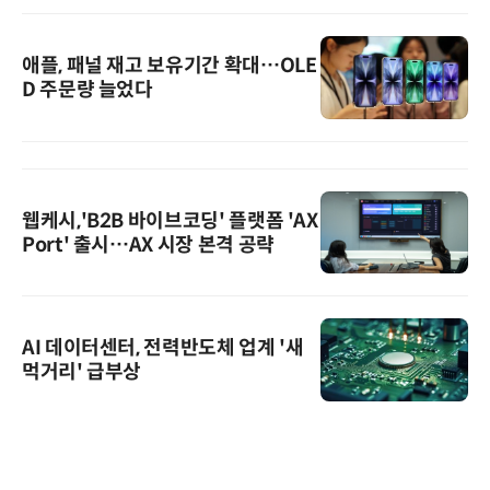
애플, 패널 재고 보유기간 확대…OLE
D 주문량 늘었다
웹케시,'B2B 바이브코딩' 플랫폼 'AX
Port' 출시…AX 시장 본격 공략
AI 데이터센터, 전력반도체 업계 '새
먹거리' 급부상