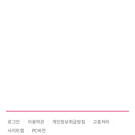
공 ERP·
로그인
이용약관
개인정보취급방침
고충처리
사이트맵
PC버전