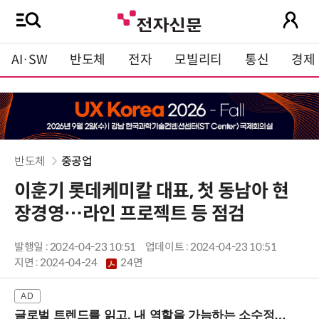
AI·SW
반도체
전자
모빌리티
통신
경제
반도체
중공업
이훈기 롯데케미칼 대표, 첫 동남아 현
장경영…라인 프로젝트 등 점검
발행일 : 2024-04-23 10:51
업데이트 : 2024-04-23 10:51
지면 :
2024-04-24
24면
글로벌 트렌드를 읽고, 내 역할을 가늠하는 소수정예 실습 워크숍 (8/28 신논현역)