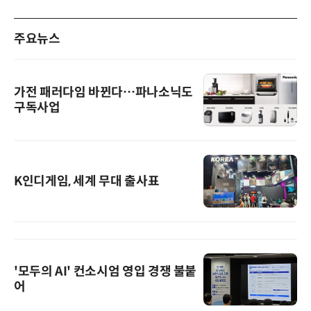
주요뉴스
가전 패러다임 바뀐다…파나소닉도
구독사업
K인디게임, 세계 무대 출사표
'모두의 AI' 컨소시엄 영입 경쟁 불붙
어