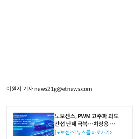
이원지 기자 news21g@etnews.com
노보센스, PWM 고주파 과도
간섭 난제 극복…차량용 전
류 감지 증폭기
[노보센스] 뉴스룸 바로가기>