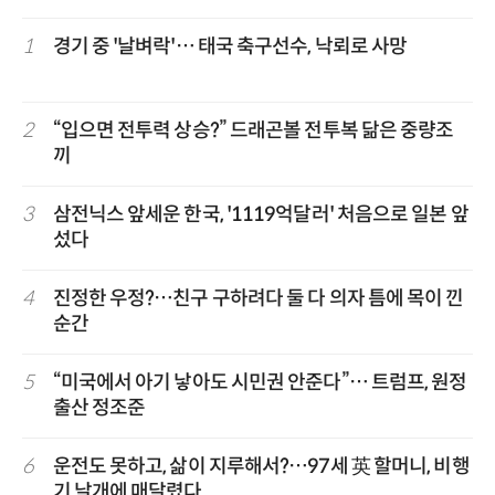
1
경기 중 '날벼락'… 태국 축구선수, 낙뢰로 사망
2
“입으면 전투력 상승?” 드래곤볼 전투복 닮은 중량조
끼
3
삼전닉스 앞세운 한국, '1119억달러' 처음으로 일본 앞
섰다
4
진정한 우정?…친구 구하려다 둘 다 의자 틈에 목이 낀
순간
5
“미국에서 아기 낳아도 시민권 안준다”… 트럼프, 원정
출산 정조준
6
운전도 못하고, 삶이 지루해서?…97세 英 할머니, 비행
기 날개에 매달렸다