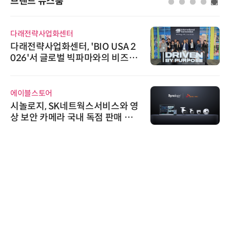
브랜드 뉴스룸
화센터
와이즈스톤
터, 'BIO USA 2
와이즈스톤, 에이
로벌 빅파마와의 비즈니
수집 데이터'에
…K-바이오 해외 진출
수여
시큐어링크
SK네트웍스서비스와 영
시큐어링크, 
라 국내 독점 판매 파
흥원 AI 초격차
정
슈퍼솔루션
슈퍼솔루션, 2026
ooling Sum