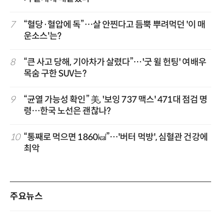
7
“혈당·혈압에 독”…살 안찐다고 듬뿍 뿌려먹던 '이 매
운소스'는?
8
“큰 사고 당해, 기아차가 살렸다”…'굿 윌 헌팅' 여배우
목숨 구한 SUV는?
9
“균열 가능성 확인” 美, '보잉 737 맥스' 471대 점검 명
령…한국 노선은 괜찮나?
10
“통째로 먹으면 1860㎉”…'버터 먹방', 심혈관 건강에
최악
주요뉴스