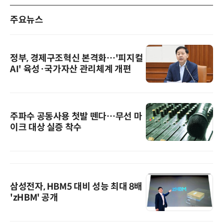
주요뉴스
정부, 경제구조혁신 본격화…'피지컬
AI' 육성·국가자산 관리체계 개편
주파수 공동사용 첫발 뗀다…무선 마
이크 대상 실증 착수
삼성전자, HBM5 대비 성능 최대 8배
'zHBM' 공개