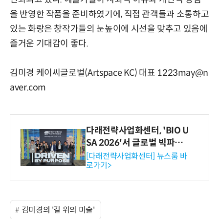
을 반영한 작품을 준비하였기에, 직접 관객들과 소통하고
있는 화랑은 창작가들의 눈높이에 시선을 맞추고 있음에
즐거운 기대감이 좋다.
김미경 케이씨글로벌(Artspace KC) 대표 1223may@n
aver.com
다래전략사업화센터, 'BIO U
SA 2026'서 글로벌 빅파마
와의 비즈니스 미팅 지원…K
[다래전략사업화센터] 뉴스룸 바
로가기>
-바이오 해외 진출 교두보 확
보
김미경의 '길 위의 미술'