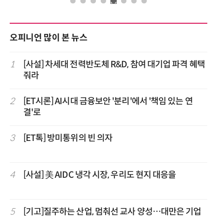
오피니언 많이 본 뉴스
1
[사설] 차세대 전력반도체 R&D, 참여 대기업 파격 혜택
줘라
2
[ET시론] AI시대 금융보안 '분리'에서 '책임 있는 연
결'로
3
[ET톡] 방미통위의 빈 의자
4
[사설] 美 AIDC 냉각 시장, 우리도 현지 대응을
5
[기고]질주하는 산업, 멈춰선 교사 양성…대만은 기업