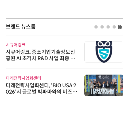
브랜드 뉴스룸
한국태양유전
진
태양유전, 파트너십 구축 선언 갱
선
신…지속가능한 공급망 협력 강화
AIPD
2
“특허분석도 AI와 함께”…IP산업
니
'AX' 시대 본격화, 지식재산처 1호
진출
AI IP데이터분석사 탄생
디에스앤지
디에스앤지, 'AI EXPO KOREA 20
26' 참가 성료… AI 전 생애주기 아