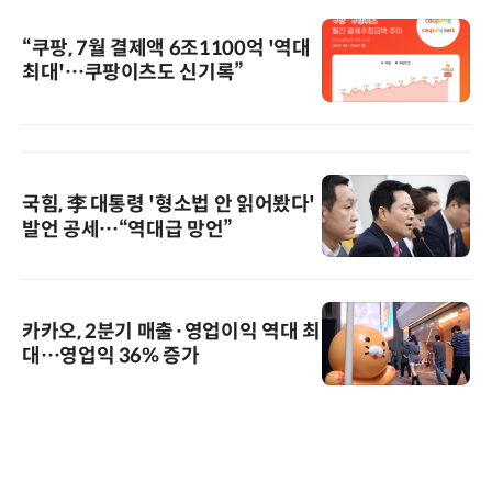
“쿠팡, 7월 결제액 6조1100억 '역대
최대'…쿠팡이츠도 신기록”
국힘, 李 대통령 '형소법 안 읽어봤다'
발언 공세…“역대급 망언”
카카오, 2분기 매출·영업이익 역대 최
대…영업익 36% 증가