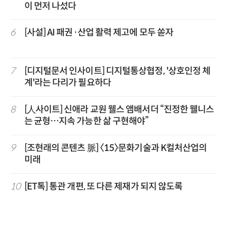
이 먼저 나섰다
6
[사설] AI 패권·산업 활력 제고에 모두 쏟자
7
[디지털문서 인사이트] 디지털통상협정, '상호인정 체
계'라는 다리가 필요하다
8
[人사이트] 신애라 교원 웰스 앰배서더 “진정한 웰니스
는 균형…지속 가능한 삶 구현해야”
9
[조현래의 콘텐츠 脈] 〈15〉문화기술과 K컬처산업의
미래
10
[ET톡] 통관 개편, 또 다른 제재가 되지 않도록