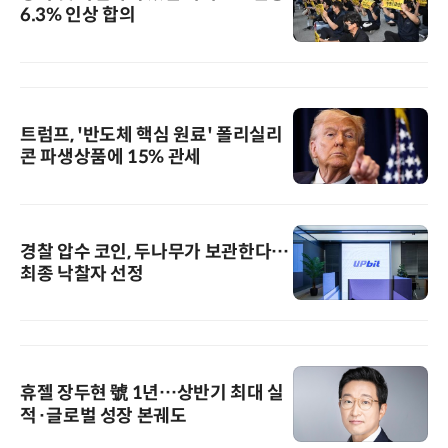
6.3% 인상 합의
트럼프, '반도체 핵심 원료' 폴리실리
콘 파생상품에 15% 관세
경찰 압수 코인, 두나무가 보관한다…
최종 낙찰자 선정
휴젤 장두현 號 1년…상반기 최대 실
적·글로벌 성장 본궤도