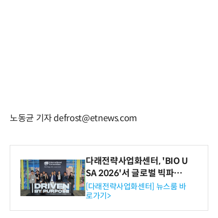
노동균 기자 defrost@etnews.com
다래전략사업화센터, 'BIO U
SA 2026'서 글로벌 빅파마
와의 비즈니스 미팅 지원…K
[다래전략사업화센터] 뉴스룸 바
로가기>
-바이오 해외 진출 교두보 확
보