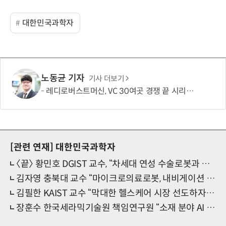
대한민국과학자
노동균 기자
기사 더보기
레디로버스트머신, VC 30여곳 경쟁 끝 시리즈B 134억 유치…누적 229억
[관련 연재]
대한민국과학자
〈끝〉 황민호 DGIST 교수, “차세대 연성 수술로봇과 로봇 조작·자동화 기술을 현실로”
김자영 충북대 교수 “마이크로의료로봇, 내비게이션 기반 초정밀 의료기술에 기여”
김필한 KAIST 교수 “막대한 헬스케어 시장 선도하자...교육 시스템 갖춰야”
장훈수 한국세라믹기술원 책임연구원 “소재 분야 AI 기술 활성화로 지역기업 DX 앞장”