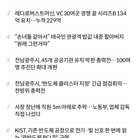
3
레디로버스트머신, VC 30여곳 경쟁 끝 시리즈B 134
억 유치…누적 229억
4
“손녀들 같아서” 태국인 관광객 밥값 내준 할아버지
“원래 그런거야”
5
전남광주시, 45개 공공기관 유치 막판 총력전…100여
명 추진단 확대 개편
6
전남광주시, '반도체 클러스터 지정' 긴급 점검회의…
전방위 총력전
7
사장 장난에 직원 5m 아래로 추락…노동부, 업체 감독
직접 나섰다
8
KIST, 기존 반도체 공정으로 전기·빛 신호 한 번에 읽
는 '광반도체 BCI 칩' 구현