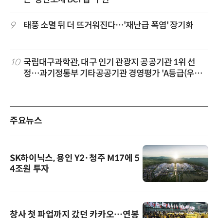
9
태풍 소멸 뒤 더 뜨거워진다…'재난급 폭염' 장기화
10
국립대구과학관, 대구 인기 관광지 공공기관 1위 선
정…과기정통부 기타공공기관 경영평가 'A등급(우수)'
겹경사
주요뉴스
SK하이닉스, 용인 Y2·청주 M17에 5
4조원 투자
창사 첫 파업까지 갔던 카카오…연봉