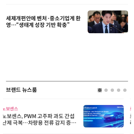
세제개편안에 벤처·중소기업계 환
영…“생태계 성장 기반 확충”
브랜드 뉴스룸
로옴세미컨덕터코리아
로옴, 발진 출력 4배 높인 2세대 테
라헤르츠파 발진 디바이스 개발