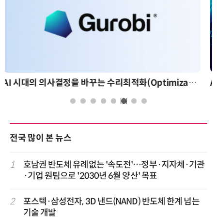
AI 핀옵스 실전 세미나: 폭증하는 AI 토큰 비용 관리 전략
전국 많이 본 뉴스
1
호남권 반도체 유례없는 '속도전'…정부·지자체·기관
·기업 원팀으로 '2030년 6월 양산' 목표
2
포스텍·삼성전자, 3D 낸드(NAND) 반도체 한계 넘는
기술 개발