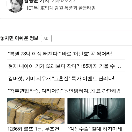
함봉균 기자
기사 더보기
[ET톡] 車업계 감원 폭풍과 골든타임
놓치면 아쉬운 정보
AD