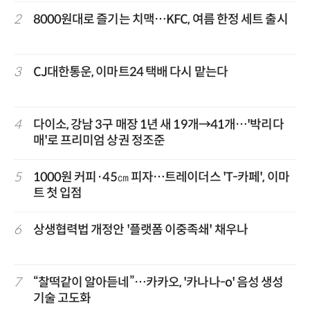
2
8000원대로 즐기는 치맥…KFC, 여름 한정 세트 출시
3
CJ대한통운, 이마트24 택배 다시 맡는다
4
다이소, 강남 3구 매장 1년 새 19개→41개…'박리다
매'로 프리미엄 상권 정조준
5
1000원 커피·45㎝ 피자…트레이더스 'T-카페', 이마
트 첫 입점
6
상생협력법 개정안 '플랫폼 이중족쇄' 채우나
7
“찰떡같이 알아듣네”…카카오, '카나나-o' 음성 생성
기술 고도화