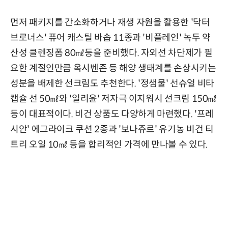
먼저 패키지를 간소화하거나 재생 자원을 활용한 '닥터
브로너스' 퓨어 캐스틸 바솝 11종과 '비플레인' 녹두 약
산성 클렌징폼 80㎖등을 준비했다. 자외선 차단제가 필
요한 계절인만큼 옥시벤존 등 해양 생태계를 손상시키는
성분을 배제한 선크림도 추천한다. '정샘물' 선슈얼 비타
캡슐 선 50㎖와 '일리윤' 저자극 이지워시 선크림 150㎖
등이 대표적이다. 비건 상품도 다양하게 마련했다. '프레
시안' 에그라이크 쿠션 2종과 '보나쥬르' 유기농 비건 티
트리 오일 10㎖ 등을 합리적인 가격에 만나볼 수 있다.