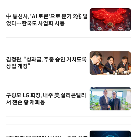
中 통신사, 'AI 토큰'으로 분기 2兆 벌
었다…한국도 사업화 시동
김정관, “성과급, 주총 승인 거치도록
상법 개정”
구광모 LG 회장, 내주 美 실리콘밸리
서 젠슨 황 재회동