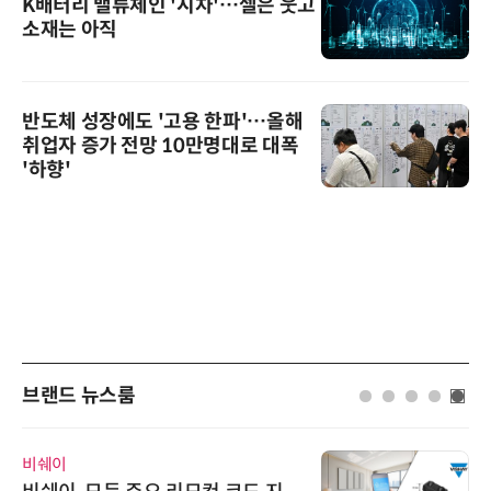
K배터리 밸류체인 '시차'…셀은 웃고
소재는 아직
반도체 성장에도 '고용 한파'…올해
취업자 증가 전망 10만명대로 대폭
'하향'
브랜드 뉴스룸
비쉐이