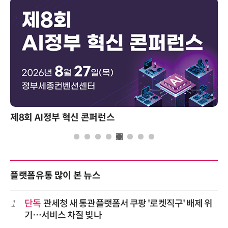
제8회 AI정부 혁신 콘퍼런스
플랫폼유통 많이 본 뉴스
1
단독
관세청 새 통관플랫폼서 쿠팡 '로켓직구' 배제 위
기…서비스 차질 빚나