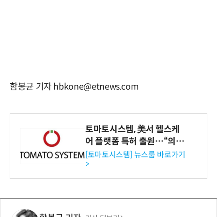
함봉균 기자 hbkone@etnews.com
토마토시스템, 美서 헬스케
어 플랫폼 특허 출원…“의료
기관·보험사 공략”
[토마토시스템] 뉴스룸 바로가기
>